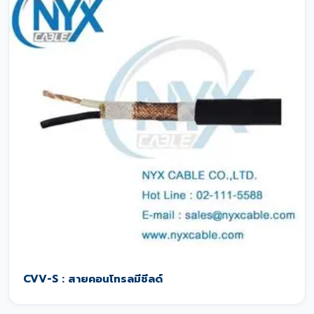
CVV-S : สายคอนโทรลมีชีลด์