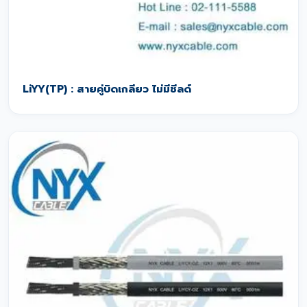
LiYY(TP) : สายคู่บิดเกลียว ไม่มีชีลด์