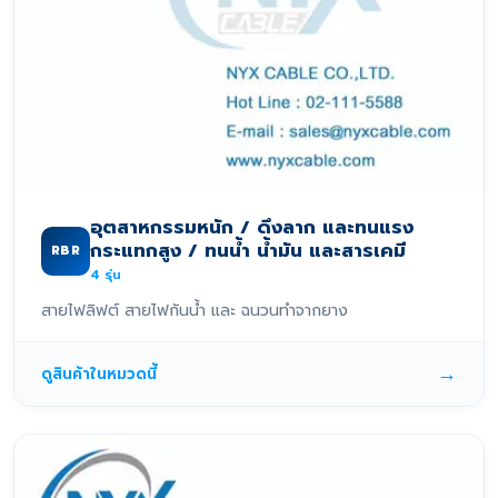
อุตสาหกรรมหนัก / ดึงลาก และทนแรง
กระแทกสูง / ทนน้ำ น้ำมัน และสารเคมี
RBR
4
รุ่น
สายไฟลิฟต์ สายไฟกันน้ำ และ ฉนวนทำจากยาง
→
ดูสินค้าในหมวดนี้