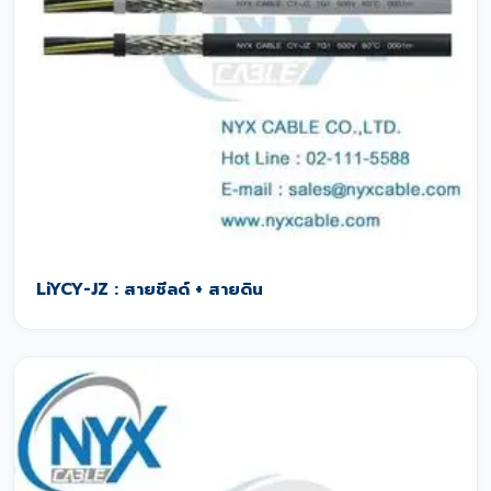
LiYCY-JZ : สายชีลด์ + สายดิน