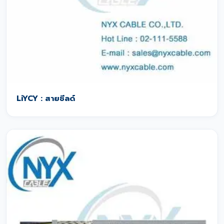
LiYCY : สายชีลด์