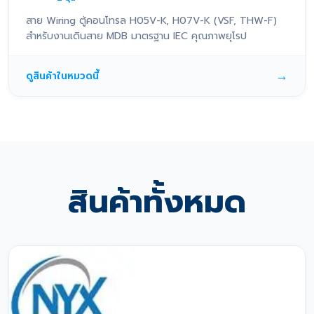
สาย Wiring ตู้คอนโทรล H05V-K, H07V-K (VSF, THW-F)
สำหรับงานเดินสาย MDB มาตรฐาน IEC คุณภาพยุโรป
→
ดูสินค้าในหมวดนี้
สินค้าทั้งหมด