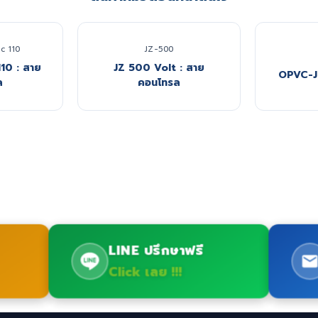
c 110
JZ-500
110 : สาย
JZ 500 Volt : สาย
OPVC-J
ล
คอนโทรล
LINE ปรึกษาฟรี
Click เลย !!!