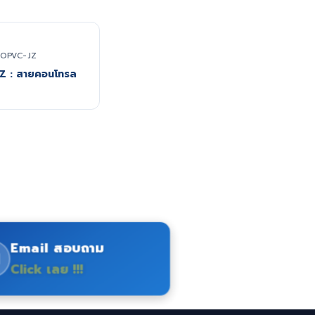
OPVC-JZ
Z : สายคอนโทรล
Email สอบถาม
Click เลย !!!