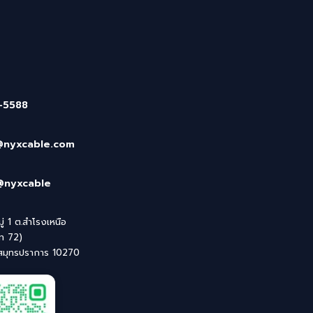
-5588
@nyxcable.com
@nyxcable
่ 1 ต.สำโรงเหนือ
ิท 72)
 สมุทรปราการ 10270