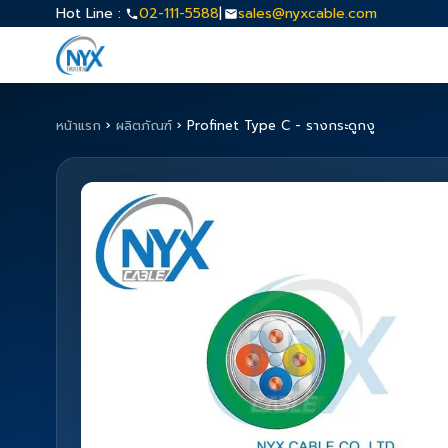
Hot Line :
02-111-5588
|
sales@nyxcable.com
หน้าแรก
›
ผลิตภัณฑ์
›
Profinet Type C - รางกระดูกงู