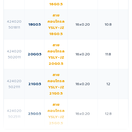
16G0.5
สาย
คอนโทรล
424020
18G0.5
16x0.20
10.8
501811
YSLY-JZ
18G0.5
สาย
คอนโทรล
424020
20G0.5
16x0.20
11.8
502011
YSLY-JZ
20G0.5
สาย
คอนโทรล
424020
21G0.5
16x0.20
12
502111
YSLY-JZ
21G0.5
สาย
คอนโทรล
424020
25G0.5
16x0.20
12.8
502511
YSLY-JZ
25G0.5