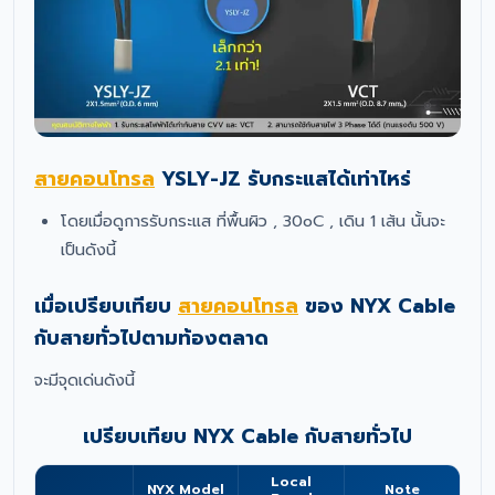
สายคอนโทรล
YSLY-JZ รับกระแสได้เท่าไหร่
โดยเมื่อดูการรับกระแส ที่พื้นผิว , 30oC , เดิน 1 เส้น นั้นจะ
เป็นดังนี้
เมื่อเปรียบเทียบ
สายคอนโทรล
ของ NYX Cable
กับสายทั่วไปตามท้องตลาด
จะมีจุดเด่นดังนี้
เปรียบเทียบ NYX Cable กับสายทั่วไป
Local
NYX Model
Note