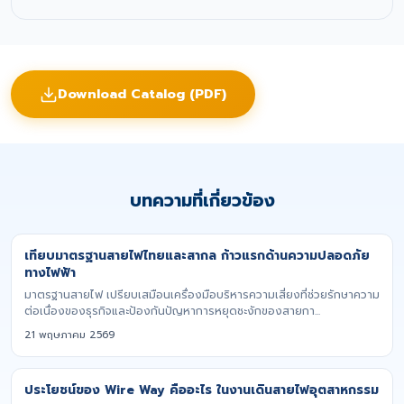
Download Catalog (PDF)
บทความที่เกี่ยวข้อง
เทียบมาตรฐานสายไฟไทยและสากล ก้าวแรกด้านความปลอดภัย
ทางไฟฟ้า
มาตรฐานสายไฟ เปรียบเสมือนเครื่องมือบริหารความเสี่ยงที่ช่วยรักษาความ
ต่อเนื่องของธุรกิจและป้องกันปัญหาการหยุดชะงักของสายกา...
21 พฤษภาคม 2569
ประโยชน์ของ Wire Way คืออะไร ในงานเดินสายไฟอุตสาหกรรม