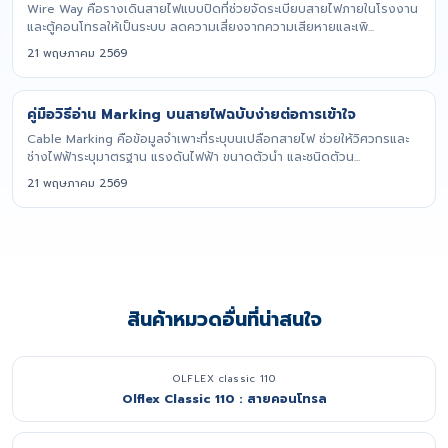
Wire Way คือรางเดินสายไฟแบบปิดที่ช่วยจัดระเบียบสายไฟภายในโรงงาน
และตู้คอนโทรลให้เป็นระบบ ลดความเสี่ยงจากความเสียหายและเพิ...
21 พฤษภาคม 2569
คู่มือวิธีอ่าน Marking บนสายไฟฉบับง่ายต่อการเข้าใจ
Cable Marking คือข้อมูลจำเพาะที่ระบุบนเปลือกสายไฟ ช่วยให้วิศวกรและ
ช่างไฟฟ้าระบุมาตรฐาน แรงดันไฟฟ้า ขนาดตัวนำ และชนิดตัวน...
21 พฤษภาคม 2569
สินค้าหมวดอื่นที่น่าสนใจ
OLFLEX classic 110
Olflex Classic 110 : สายคอนโทรล