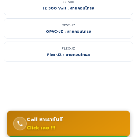
JZ-500
JZ 500 Volt : สายคอนโทรล
OPVC-JZ
OPVC-JZ : สายคอนโทรล
FLEX-JZ
Flex-JZ : สายคอนโทรล
Call หาเราทันที
Click เลย !!!