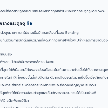
์มีชีลด์สายถูกออกมาให้โครงสร้างทุกๆส่วนใช้กับรางกระดูกงูโดยเฉพาะ
ฟรางกระดูกงู
คือ
ัวสูงมากๆ และไม่ขาดเมื่อมีการเคลื่อนที่แบบ Bending
กันด้วยการบิดตีเกลียวมากที่สุดมากกว่าสายไฟทั่วๆไปทำให้ลดการขาดของตัวน
ดหยุ่นสูง
วเลข มีเส้นสีเขียวคาดเหลืองหนึ่งเส้น
ี่สุดทำให้เมื่อสายโค้งงอจะอ่อนตัวและไม่เกิดการขาดในเมื่อใช้กับรางกระดูกง
ในทำให้ทั้งสองชั้นนั้นไม่ติดกัน ตัวสายจึงอ่อนตัวมากยิ่งขึ้นเมื่อเทียบกับ
ขีดและการเสียดสี ระหว่างคอร์ของสายไฟและชีลด์กันสัญญาณรบกวน
ุกถักทำให้มีความอ่อนตัวสูงและกันสัญญาณรบกวนได้เป็นอย่างดี
C ชนิดพิเศษมีสีเทา