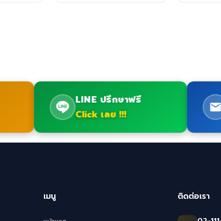
LINE ปรึกษาฟรี
Click เลย !!!
เมนู
ติดต่อเรา
02-111