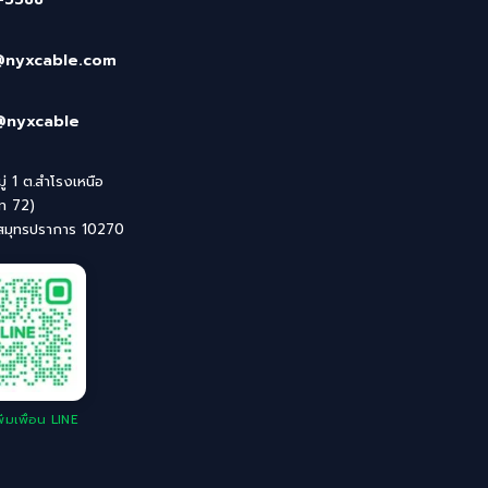
@nyxcable.com
@nyxcable
่ 1 ต.สำโรงเหนือ
ิท 72)
 สมุทรปราการ 10270
่มเพื่อน LINE