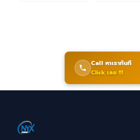
Call หาเราทันที
Click เลย !!!