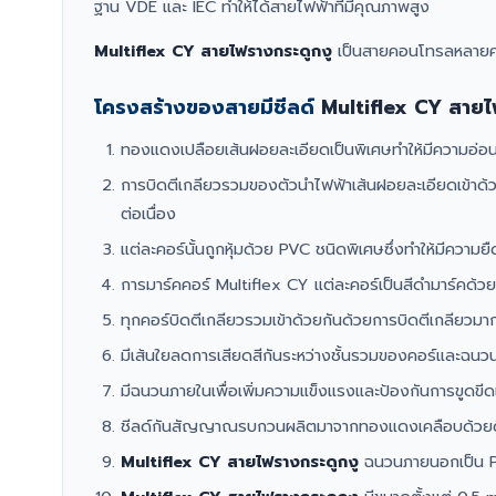
ฐาน VDE และ IEC ทำให้ได้สายไฟฟ้าที่มีคุณภาพสูง
Multiflex CY สายไฟรางกระดูกงู
เป็นสายคอนโทรลหลายคอร
โครงสร้างของสายมีชีลด์
Multiflex CY สายไ
ทองแดงเปลือยเส้นฝอยละเอียดเป็นพิเศษทำให้มีความอ่อนต
การบิดตีเกลียวรวมของตัวนำไฟฟ้าเส้นฝอยละเอียดเข้าด้วย
ต่อเนื่อง
แต่ละคอร์นั้นถูกหุ้มด้วย PVC ชนิดพิเศษซึ่งทำให้มีความยื
การมาร์คคอร์ Multiflex CY แต่ละคอร์เป็นสีดำมาร์คด้วยตั
ทุกคอร์บิดตีเกลียวรวมเข้าด้วยกันด้วยการบิดตีเกลียวมากท
มีเส้นใยลดการเสียดสีกันระหว่างชั้นรวมของคอร์และฉนวนภาย
มีฉนวนภายในเพื่อเพิ่มความแข็งแรงและป้องกันการขูด
ชีลด์กันสัญญาณรบกวนผลิตมาจากทองแดงเคลือบด้วยดีบ
Multiflex CY สายไฟรางกระดูกงู
ฉนวนภายนอกเป็น PV