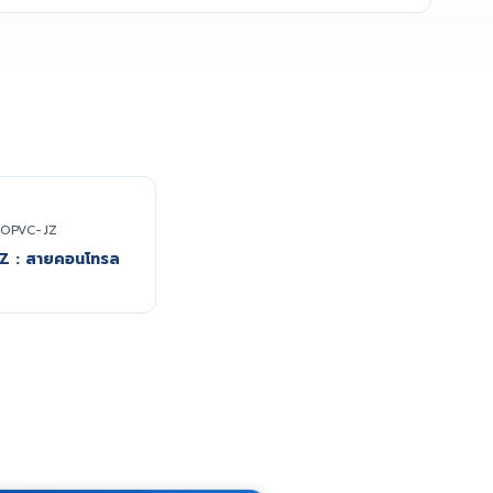
OPVC-JZ
Z : สายคอนโทรล