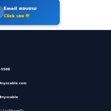
Email สอบถาม
Click เลย !!!
-5588
@nyxcable.com
@nyxcable
่ 1 ต.สำโรงเหนือ