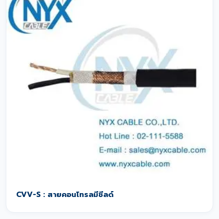
CVV-S : สายคอนโทรลมีชีลด์