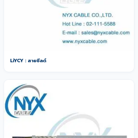
LiYCY : สายชีลด์