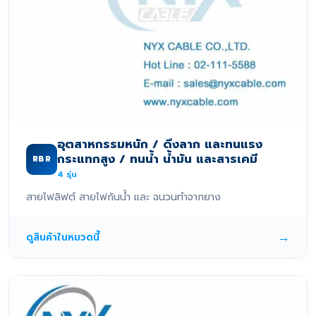
อุตสาหกรรมหนัก / ดึงลาก และทนแรง
กระแทกสูง / ทนน้ำ น้ำมัน และสารเคมี
RBR
4
รุ่น
สายไฟลิฟต์ สายไฟกันน้ำ และ ฉนวนทำจากยาง
→
ดูสินค้าในหมวดนี้