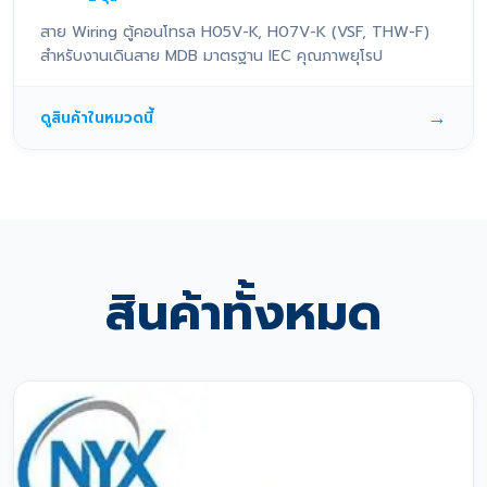
สาย Wiring ตู้คอนโทรล H05V-K, H07V-K (VSF, THW-F)
สำหรับงานเดินสาย MDB มาตรฐาน IEC คุณภาพยุโรป
→
ดูสินค้าในหมวดนี้
สินค้าทั้งหมด