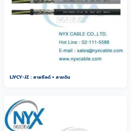
LiYCY-JZ : สายชีลด์ + สายดิน