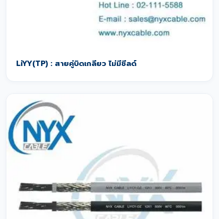
LiYY(TP) : สายคู่บิดเกลียว ไม่มีชีลด์