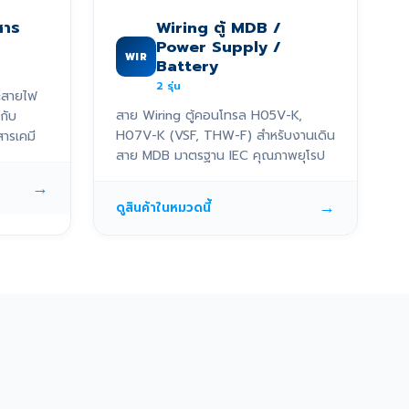
สาร
Wiring ตู้ MDB /
Power Supply /
WIR
Battery
2
รุ่น
ะสายไฟ
สาย Wiring ตู้คอนโทรล H05V-K,
กับ
H07V-K (VSF, THW-F) สำหรับงานเดิน
ารเคมี
สาย MDB มาตรฐาน IEC คุณภาพยุโรป
→
→
ดูสินค้าในหมวดนี้