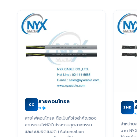
ส
สายคอนโทรล
CC
SHD
11
รุ่น
5
สายไฟคอนโทรล ถือเป็นหัวใจสำคัญของ
จำหน่ายส
งานระบบไฟฟ้าในโรงงานอุตสาหกรรม
จาก NY
และระบบอัตโนมัติ (Automation