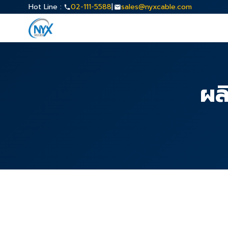
Hot Line :
02-111-5588
|
sales@nyxcable.com
ผล