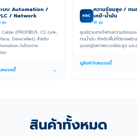
ระบบ Automation /
ความร้อนสูง / ทน
PLC / Network
เคมี-น้ำมัน
HRC
3
รุ่น
10
รุ่น
 Cable (PROFIBUS, CC-Link,
ศูนย์รวมสายไฟทนความร้อนแล
rface, DeviceNet) สำหรับ
ทนน้ำมัน สำหรับพื้นที่ต้องเผชิญ
tomation ในโรงงาน
อุณหภูมิสภาพแวดล้อมสูง และส
รรม
ดูสินค้าในหมวดนี้
→
ในหมวดนี้
สินค้าทั้งหมด