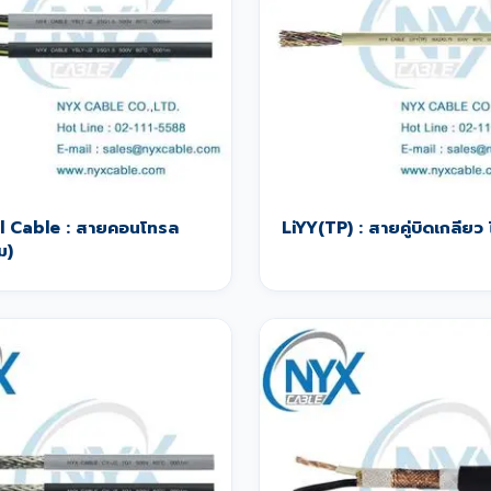
l Cable : สายคอนโทรล
LiYY(TP) : สายคู่บิดเกลียว ไ
ม)