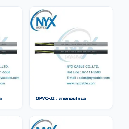
ล
OPVC-JZ : สายคอนโทรล