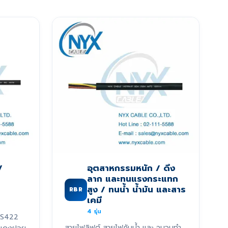
/
อุตสาหกรรมหนัก / ดึง
ลาก และทนแรงกระแทก
สูง / ทนน้ำ น้ำมัน และสาร
RBR
เคมี
4
รุ่น
RS422
สายไฟลิฟต์ สายไฟกันน้ำ และ ฉนวนทำ