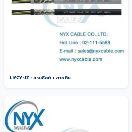
LiYCY-JZ : สายชีลด์ + สายดิน