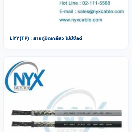
LiYY(TP) : สายคู่บิดเกลียว ไม่มีชีลด์