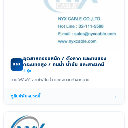
อุตสาหกรรมหนัก / ดึงลาก และทนแรง
กระแทกสูง / ทนน้ำ น้ำมัน และสารเคมี
RBR
4
รุ่น
สายไฟลิฟต์ สายไฟกันน้ำ และ ฉนวนทำจากยาง
→
ดูสินค้าในหมวดนี้