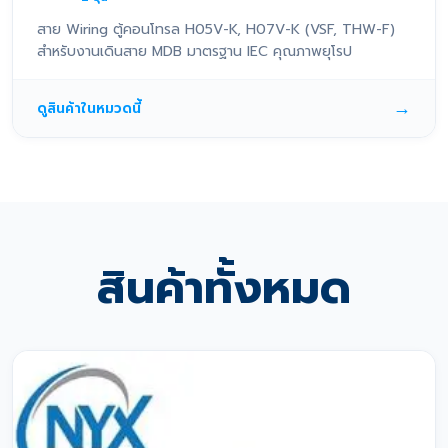
สาย Wiring ตู้คอนโทรล H05V-K, H07V-K (VSF, THW-F)
สำหรับงานเดินสาย MDB มาตรฐาน IEC คุณภาพยุโรป
→
ดูสินค้าในหมวดนี้
สินค้าทั้งหมด