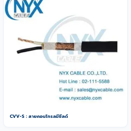
CVV-S : สายคอนโทรลมีชีลด์