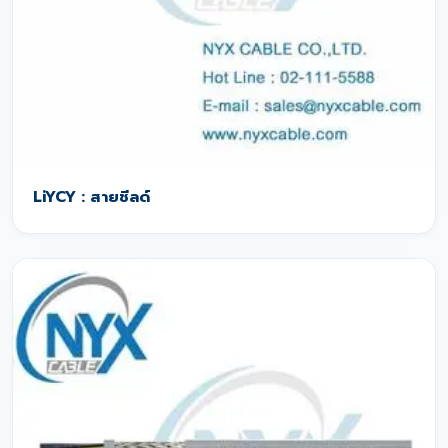
LiYCY : สายชีลด์