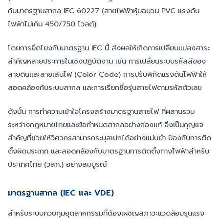
กับมาตรฐานสากล IEC 60227 (สายไฟฟ้าหุ้มฉนวน PVC แรงดัน
ไฟฟ้าไม่เกิน 450/750 โวลต์)
โดยการยึดโยงกับมาตรฐาน IEC นี้ ส่งผลให้เกิดการเปลี่ยนแปลงสาระ
สำคัญหลายประการในเชิงปฏิบัติงาน เช่น การเปลี่ยนระบบรหัสสีของ
สายดินและสายเส้นไฟ (Color Code) การปรับพิกัดแรงดันไฟฟ้าให้
สอดคล้องกับระบบสากล และการเรียกชื่อรุ่นสายไฟตามรหัสตัวเลข
ดังนั้น การทำความเข้าใจโครงสร้างมาตรฐานสายไฟ ที่ผสานรวม
ระหว่างกฎหมายไทยและข้อกำหนดสากลอย่างถ่องแท้ จึงเป็นกุญแจ
สำคัญที่ช่วยให้วิศวกรสามารถระบุสเปกได้อย่างแม่นยำ ป้องกันการติด
ตั้งผิดประเภท และสอดคล้องกับมาตรฐานการติดตั้งทางไฟฟ้าสำหรับ
ประเทศไทย (วสท.) อย่างสมบูรณ์
มาตรฐานสากล (IEC และ VDE)
สำหรับระบบควบคุมอุตสาหกรรมที่ต้องเผชิญสภาวะแวดล้อมรุนแรง