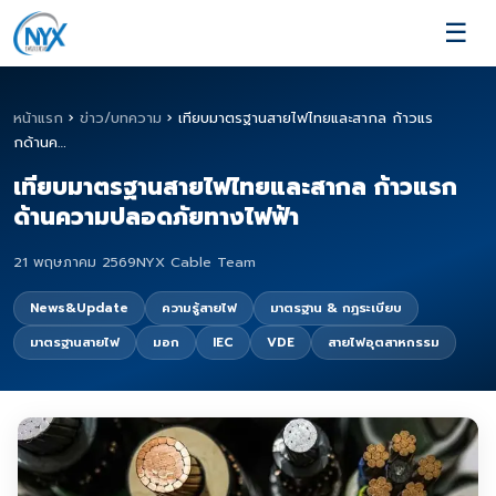
☰
หน้าแรก
›
ข่าว/บทความ
›
เทียบมาตรฐานสายไฟไทยและสากล ก้าวแร
กด้านค…
เทียบมาตรฐานสายไฟไทยและสากล ก้าวแรก
ด้านความปลอดภัยทางไฟฟ้า
21 พฤษภาคม 2569
NYX Cable Team
News&Update
ความรู้สายไฟ
มาตรฐาน & กฎระเบียบ
มาตรฐานสายไฟ
มอก
IEC
VDE
สายไฟอุตสาหกรรม