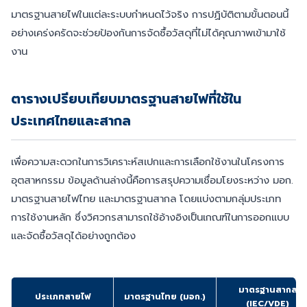
มาตรฐานสายไฟในแต่ละระบบกำหนดไว้จริง การปฏิบัติตามขั้นตอนนี้
อย่างเคร่งครัดจะช่วยป้องกันการจัดซื้อวัสดุที่ไม่ได้คุณภาพเข้ามาใช้
งาน
ตารางเปรียบเทียบมาตรฐานสายไฟที่ใช้ใน
ประเทศไทยและสากล
เพื่อความสะดวกในการวิเคราะห์สเปกและการเลือกใช้งานในโครงการ
อุตสาหกรรม ข้อมูลด้านล่างนี้คือการสรุปความเชื่อมโยงระหว่าง มอก.
มาตรฐานสายไฟไทย และมาตรฐานสากล โดยแบ่งตามกลุ่มประเภท
การใช้งานหลัก ซึ่งวิศวกรสามารถใช้อ้างอิงเป็นเกณฑ์ในการออกแบบ
และจัดซื้อวัสดุได้อย่างถูกต้อง
มาตรฐานสากล
ประเภทสายไฟ
มาตรฐานไทย (มอก.)
(IEC/VDE)