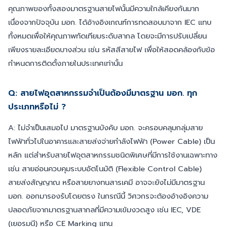
คุณภาพของทั้งสองมาตรฐานสายไฟนั้นมีความใกล้เคียงกันมาก
เนื่องจากปัจจุบัน มอก. ได้อ้างอิงเกณฑ์การทดสอบมาจาก IEC แทบ
ทั้งหมดเพื่อให้คุณภาพทัดเทียมระดับสากล โดยจะมีการปรับเปลี่ยน
เพียงรายละเอียดบางส่วน เช่น รหัสสีสายไฟ เพื่อให้สอดคล้องกับข้อ
กำหนดการติดตั้งภายในประเทศเท่านั้น
Q: สายไฟอุตสาหกรรมจำเป็นต้องมีมาตรฐาน มอก. ทุก
ประเภทหรือไม่ ?
A: ไม่จำเป็นเสมอไป มาตรฐานบังคับ มอก. จะครอบคลุมกลุ่มสาย
ไฟฟ้าทั่วไปในอาคารและสายส่งจ่ายกำลังไฟฟ้า (Power Cable) เป็น
หลัก แต่สำหรับสายไฟอุตสาหกรรมชนิดพิเศษที่มีการใช้งานเฉพาะทาง
เช่น สายอ่อนควบคุมระบบอัตโนมัติ (Flexible Control Cable)
สายส่งสัญญาณ หรือสายยางทนสารเคมี อาจจะยังไม่มีมาตรฐาน
มอก. ออกมารองรับโดยตรง ในกรณีนี้ วิศวกรจะต้องอ้างอิงความ
ปลอดภัยจากมาตรฐานสากลที่มีความเข้มงวดสูง เช่น IEC, VDE
(เยอรมนี) หรือ CE Marking แทน