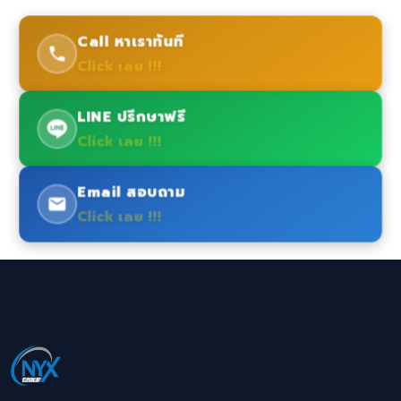
Call หาเราทันที
Click เลย !!!
LINE ปรึกษาฟรี
Click เลย !!!
Email สอบถาม
Click เลย !!!