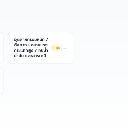
อุตสาหกรรมหนัก /
ดึงลาก และทนแรง
→
4
รุ่น
กระแทกสูง / ทนน้ำ
น้ำมัน และสารเคมี