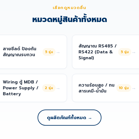
เลือกดูหมวดอื่น
หมวดหมู่สินค้าทั้งหมด
สัญญาณ RS485 /
สายชีลด์ ป้องกัน
→
→
RS422 (Data &
5
รุ่น
5
รุ่น
สัญญาณรบกวน
Signal)
Wiring ตู้ MDB /
ความร้อนสูง / ทน
→
→
Power Supply /
2
รุ่น
10
รุ่น
สารเคมี-น้ำมัน
Battery
ดูผลิตภัณฑ์ทั้งหมด →