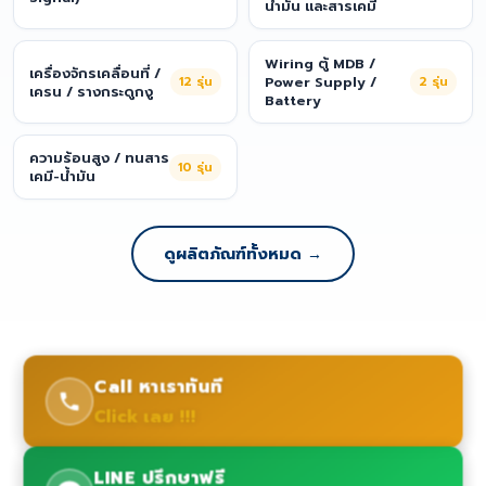
น้ำมัน และสารเคมี
Wiring ตู้ MDB /
เครื่องจักรเคลื่อนที่ /
12
รุ่น
Power Supply /
2
รุ่น
เครน / รางกระดูกงู
Battery
ความร้อนสูง / ทนสาร
10
รุ่น
เคมี-น้ำมัน
ดูผลิตภัณฑ์ทั้งหมด →
Call หาเราทันที
Click เลย !!!
LINE ปรึกษาฟรี