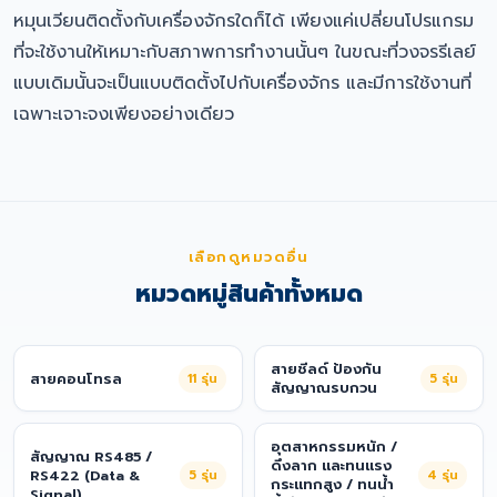
หมุนเวียนติดตั้งกับเครื่องจักรใดก็ได้ เพียงแค่เปลี่ยนโปรแกรม
ที่จะใช้งานให้เหมาะกับสภาพการทำงานนั้นๆ ในขณะที่วงจรรีเลย์
แบบเดิมนั้นจะเป็นแบบติดตั้งไปกับเครื่องจักร และมีการใช้งานที่
เฉพาะเจาะจงเพียงอย่างเดียว
เลือกดูหมวดอื่น
หมวดหมู่สินค้าทั้งหมด
สายชีลด์ ป้องกัน
สายคอนโทรล
11
รุ่น
5
รุ่น
สัญญาณรบกวน
อุตสาหกรรมหนัก /
สัญญาณ RS485 /
ดึงลาก และทนแรง
RS422 (Data &
5
รุ่น
4
รุ่น
กระแทกสูง / ทนน้ำ
Signal)