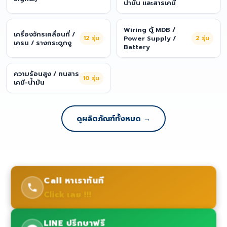
น้ำมัน และสารเคมี
Wiring ตู้ MDB /
เครื่องจักรเคลื่อนที่ /
12
รุ่น
Power Supply /
2
รุ่น
เครน / รางกระดูกงู
Battery
ความร้อนสูง / ทนสาร
10
รุ่น
เคมี-น้ำมัน
ดูผลิตภัณฑ์ทั้งหมด →
Call หาเราทันที
Click เลย !!!
LINE ปรึกษาฟรี