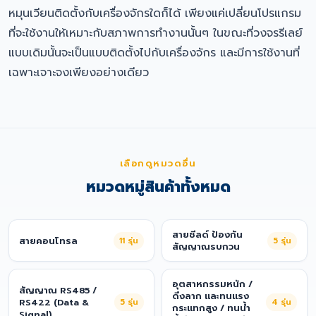
หมุนเวียนติดตั้งกับเครื่องจักรใดก็ได้ เพียงแค่เปลี่ยนโปรแกรม
ที่จะใช้งานให้เหมาะกับสภาพการทำงานนั้นๆ ในขณะที่วงจรรีเลย์
แบบเดิมนั้นจะเป็นแบบติดตั้งไปกับเครื่องจักร และมีการใช้งานที่
เฉพาะเจาะจงเพียงอย่างเดียว
เลือกดูหมวดอื่น
หมวดหมู่สินค้าทั้งหมด
สายชีลด์ ป้องกัน
สายคอนโทรล
11
รุ่น
5
รุ่น
สัญญาณรบกวน
อุตสาหกรรมหนัก /
สัญญาณ RS485 /
ดึงลาก และทนแรง
RS422 (Data &
5
รุ่น
4
รุ่น
กระแทกสูง / ทนน้ำ
Signal)