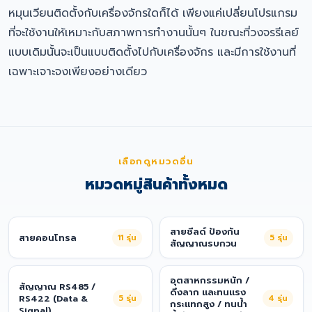
หมุนเวียนติดตั้งกับเครื่องจักรใดก็ได้ เพียงแค่เปลี่ยนโปรแกรม
ที่จะใช้งานให้เหมาะกับสภาพการทำงานนั้นๆ ในขณะที่วงจรรีเลย์
แบบเดิมนั้นจะเป็นแบบติดตั้งไปกับเครื่องจักร และมีการใช้งานที่
เฉพาะเจาะจงเพียงอย่างเดียว
เลือกดูหมวดอื่น
หมวดหมู่สินค้าทั้งหมด
สายชีลด์ ป้องกัน
สายคอนโทรล
11
รุ่น
5
รุ่น
สัญญาณรบกวน
อุตสาหกรรมหนัก /
สัญญาณ RS485 /
ดึงลาก และทนแรง
RS422 (Data &
5
รุ่น
4
รุ่น
กระแทกสูง / ทนน้ำ
Signal)