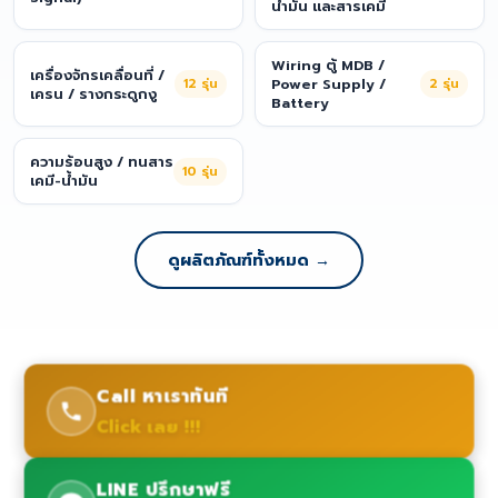
น้ำมัน และสารเคมี
Wiring ตู้ MDB /
เครื่องจักรเคลื่อนที่ /
12
รุ่น
Power Supply /
2
รุ่น
เครน / รางกระดูกงู
Battery
ความร้อนสูง / ทนสาร
10
รุ่น
เคมี-น้ำมัน
ดูผลิตภัณฑ์ทั้งหมด →
Call หาเราทันที
Click เลย !!!
LINE ปรึกษาฟรี