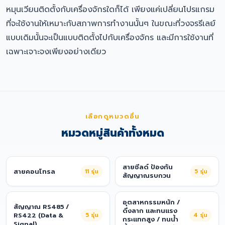
หมุนเวียนติดตั้งกับเครื่องจักรใดก็ได้ เพียงแค่เปลี่ยนโปรแกรม
ที่จะใช้งานให้เหมาะกับสภาพการทำงานนั้นๆ ในขณะที่วงจรรีเลย์
แบบเดิมนั้นจะเป็นแบบติดตั้งไปกับเครื่องจักร และมีการใช้งานที่
เฉพาะเจาะจงเพียงอย่างเดียว
เลือกดูหมวดอื่น
หมวดหมู่สินค้าทั้งหมด
สายชีลด์ ป้องกัน
สายคอนโทรล
11
รุ่น
5
รุ่น
สัญญาณรบกวน
อุตสาหกรรมหนัก /
สัญญาณ RS485 /
ดึงลาก และทนแรง
RS422 (Data &
5
รุ่น
4
รุ่น
กระแทกสูง / ทนน้ำ
Signal)