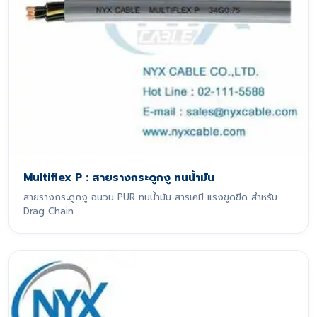
Multiflex P : สายรางกระดูกงู ทนน้ำมัน
สายรางกระดูกงู ฉนวน PUR ทนน้ำมัน สารเคมี แรงขูดขีด สำหรับ
Drag Chain