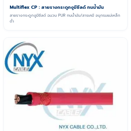
Multiflex CP : สายรางกระดูกงูมีชีลด์ ทนน้ำมัน
สายรางกระดูกงูมีชีลด์ ฉนวน PUR ทนน้ำมัน/สารเคมี อนุกรมแม่เหล็ก
ต่ำ