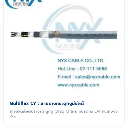
Multiflex CY : สายรางกระดูกงูมีชีลด์
สายชีลด์สำหรับรางกระดูกงู (Drag Chain) มีชีลด์กัน EMI ทนโค้งงอ
ซ้ำๆ