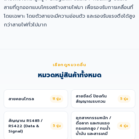
สายที่ถูกออกแบบโครงสร้างสายไฟมา เพื่อรองรับการเคลื่อนที่
โดยเฉพาะ โดยตัวสายจะมีความอ่อนตัว และรองรับแรงดึงได้สูง
กว่าสายไฟทั่วไปมาก
เลือกดูหมวดอื่น
หมวดหมู่สินค้าทั้งหมด
สายชีลด์ ป้องกัน
สายคอนโทรล
11
รุ่น
5
รุ่น
สัญญาณรบกวน
อุตสาหกรรมหนัก /
สัญญาณ RS485 /
ดึงลาก และทนแรง
RS422 (Data &
5
รุ่น
4
รุ่น
กระแทกสูง / ทนน้ำ
Signal)
น้ำมัน และสารเคมี