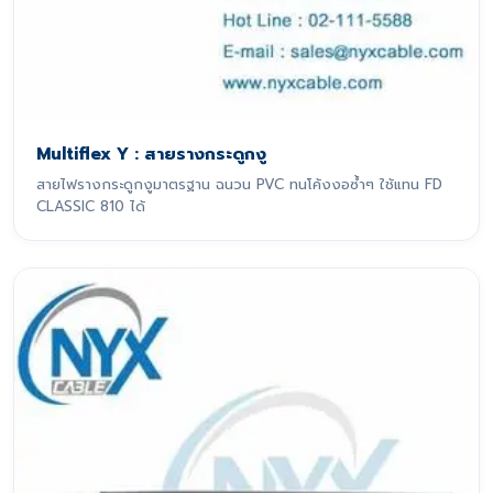
Multiflex Y : สายรางกระดูกงู
สายไฟรางกระดูกงูมาตรฐาน ฉนวน PVC ทนโค้งงอซ้ำๆ ใช้แทน FD
CLASSIC 810 ได้