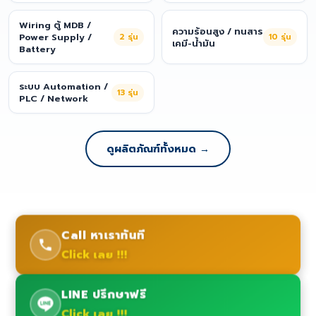
Wiring ตู้ MDB /
ความร้อนสูง / ทนสาร
Power Supply /
2
รุ่น
10
รุ่น
เคมี-น้ำมัน
Battery
ระบบ Automation /
13
รุ่น
PLC / Network
ดูผลิตภัณฑ์ทั้งหมด →
Call หาเราทันที
Click เลย !!!
LINE ปรึกษาฟรี
Click เลย !!!