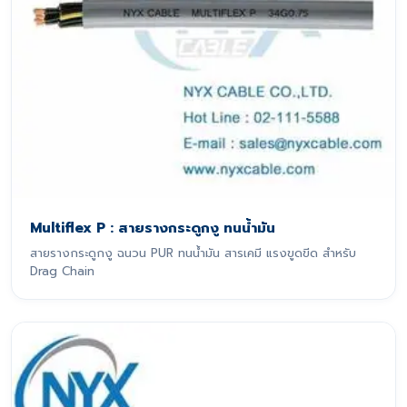
Multiflex P : สายรางกระดูกงู ทนน้ำมัน
สายรางกระดูกงู ฉนวน PUR ทนน้ำมัน สารเคมี แรงขูดขีด สำหรับ
Drag Chain