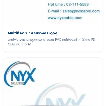
Multiflex Y : สายรางกระดูกงู
สายไฟรางกระดูกงูมาตรฐาน ฉนวน PVC ทนโค้งงอซ้ำๆ ใช้แทน FD
CLASSIC 810 ได้