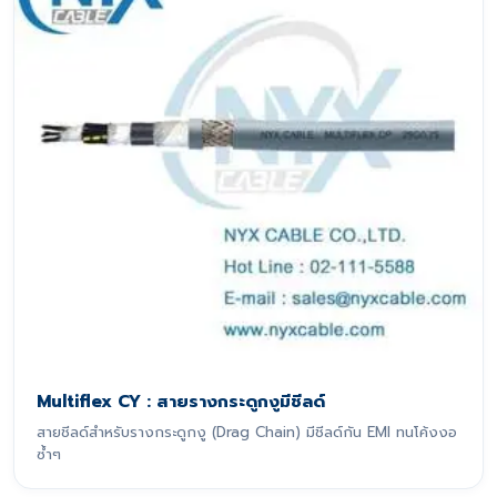
Multiflex CY : สายรางกระดูกงูมีชีลด์
สายชีลด์สำหรับรางกระดูกงู (Drag Chain) มีชีลด์กัน EMI ทนโค้งงอ
ซ้ำๆ