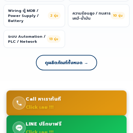
Wiring ตู้ MDB /
ความร้อนสูง / ทนสาร
Power Supply /
2
รุ่น
10
รุ่น
เคมี-น้ำมัน
Battery
ระบบ Automation /
13
รุ่น
PLC / Network
ดูผลิตภัณฑ์ทั้งหมด →
Call หาเราทันที
Click เลย !!!
LINE ปรึกษาฟรี
Click เลย !!!