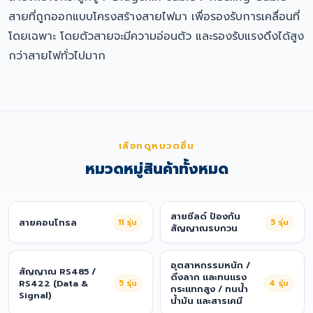
สายที่ถูกออกแบบโครงสร้างสายไฟมา เพื่อรองรับการเคลื่อนที่
โดยเฉพาะ โดยตัวสายจะมีความอ่อนตัว และรองรับแรงดึงได้สูง
กว่าสายไฟทั่วไปมาก
เลือกดูหมวดอื่น
หมวดหมู่สินค้าทั้งหมด
สายชีลด์ ป้องกัน
สายคอนโทรล
11
รุ่น
5
รุ่น
สัญญาณรบกวน
อุตสาหกรรมหนัก /
สัญญาณ RS485 /
ดึงลาก และทนแรง
RS422 (Data &
5
รุ่น
4
รุ่น
กระแทกสูง / ทนน้ำ
Signal)
น้ำมัน และสารเคมี