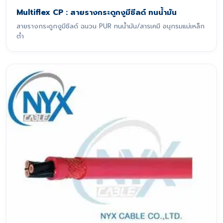
Multiflex CP : สายรางกระดูกงูมีชีลด์ ทนน้ำมัน
สายรางกระดูกงูมีชีลด์ ฉนวน PUR ทนน้ำมัน/สารเคมี อนุกรมแม่เหล็ก
ต่ำ