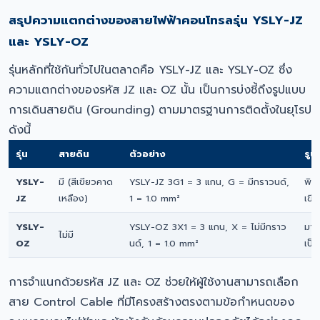
สรุปความแตกต่างของสายไฟฟ้าคอนโทรลรุ่น YSLY-JZ
และ YSLY-OZ
รุ่นหลักที่ใช้กันทั่วไปในตลาดคือ YSLY-JZ และ YSLY-OZ ซึ่ง
ความแตกต่างของรหัส JZ และ OZ นั้น เป็นการบ่งชี้ถึงรูปแบบ
การเดินสายดิน (Grounding) ตามมาตรฐานการติดตั้งในยุโรป
ดังนี้
รุ่น
สายดิน
ตัวอย่าง
รู
YSLY-
มี (สีเขียวคาด
YSLY-JZ 3G1 = 3 แกน, G = มีกราวนด์,
พิม
JZ
เหลือง)
1 = 1.0 mm²
เขี
YSLY-
YSLY-OZ 3X1 = 3 แกน, X = ไม่มีกราว
มาร
ไม่มี
OZ
นด์, 1 = 1.0 mm²
เป็น
การจำแนกด้วยรหัส JZ และ OZ ช่วยให้ผู้ใช้งานสามารถเลือก
สาย Control Cable ที่มีโครงสร้างตรงตามข้อกำหนดของ