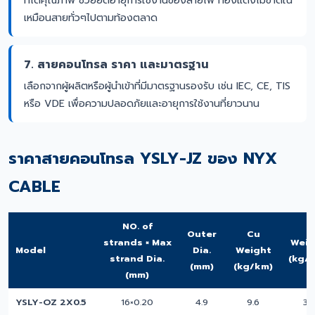
ที่ได้คุณภาพ ช่วยยืดอายุการใช้งานของสายไฟ ทองแดงไม่ขาดใน
เหมือนสายทั่วๆไปตามท้องตลาด
7. สายคอนโทรล ราคา และมาตรฐาน
เลือกจากผู้ผลิตหรือผู้นำเข้าที่มีมาตรฐานรองรับ เช่น IEC, CE, TIS
หรือ VDE เพื่อความปลอดภัยและอายุการใช้งานที่ยาวนาน
ราคาสายคอนโทรล YSLY-JZ ของ NYX
CABLE
NO. of
Outer
Cu
strands × Max
Weig
Model
Dia.
Weight
strand Dia.
(kg/
(mm)
(kg/km)
(mm)
YSLY-OZ 2X0.5
16×0.20
4.9
9.6
38