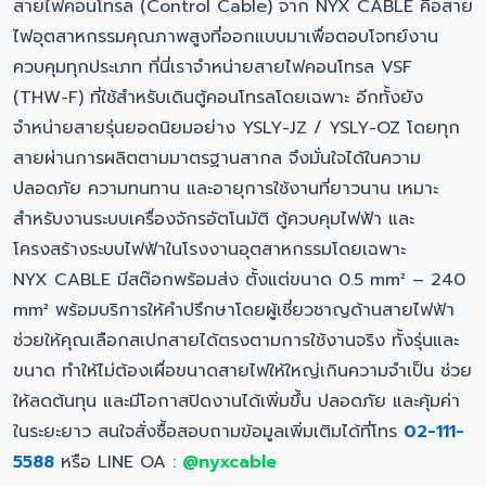
สายไฟคอนโทรล (Control Cable) จาก NYX CABLE คือสาย
ไฟอุตสาหกรรมคุณภาพสูงที่ออกแบบมาเพื่อตอบโจทย์งาน
ควบคุมทุกประเภท ที่นี่เราจำหน่ายสายไฟคอนโทรล VSF
(THW-F) ที่ใช้สำหรับเดินตู้คอนโทรลโดยเฉพาะ อีกทั้งยัง
จำหน่ายสายรุ่นยอดนิยมอย่าง YSLY-JZ / YSLY-OZ โดยทุก
สายผ่านการผลิตตามมาตรฐานสากล จึงมั่นใจได้ในความ
ปลอดภัย ความทนทาน และอายุการใช้งานที่ยาวนาน เหมาะ
สำหรับงานระบบเครื่องจักรอัตโนมัติ ตู้ควบคุมไฟฟ้า และ
โครงสร้างระบบไฟฟ้าในโรงงานอุตสาหกรรมโดยเฉพาะ
NYX CABLE มีสต๊อกพร้อมส่ง ตั้งแต่ขนาด 0.5 mm² – 240
mm² พร้อมบริการให้คำปรึกษาโดยผู้เชี่ยวชาญด้านสายไฟฟ้า
ช่วยให้คุณเลือกสเปกสายได้ตรงตามการใช้งานจริง ทั้งรุ่นและ
ขนาด ทำให้ไม่ต้องเผื่อขนาดสายไฟให้ใหญ่เกินความจำเป็น ช่วย
ให้ลดต้นทุน และมีโอกาสปิดงานได้เพิ่มขึ้น ปลอดภัย และคุ้มค่า
ในระยะยาว สนใจสั่งซื้อสอบถามข้อมูลเพิ่มเติมได้ที่โทร
02-111-
5588
หรือ LINE OA :
@nyxcable