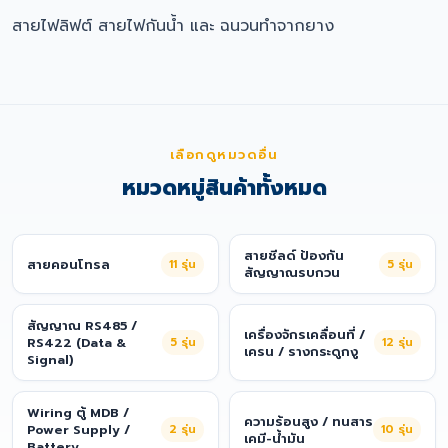
สายไฟลิฟต์ สายไฟกันน้ำ และ ฉนวนทำจากยาง
เลือกดูหมวดอื่น
หมวดหมู่สินค้าทั้งหมด
สายชีลด์ ป้องกัน
สายคอนโทรล
11
รุ่น
5
รุ่น
สัญญาณรบกวน
สัญญาณ RS485 /
เครื่องจักรเคลื่อนที่ /
RS422 (Data &
5
รุ่น
12
รุ่น
เครน / รางกระดูกงู
Signal)
Wiring ตู้ MDB /
ความร้อนสูง / ทนสาร
Power Supply /
2
รุ่น
10
รุ่น
เคมี-น้ำมัน
Battery