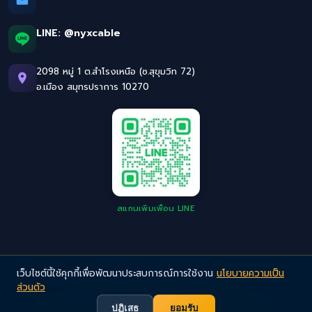
LINE:
@nyxcable
2098 หมู่ 1 ต.สำโรงเหนือ (ซ.สุขุมวิท 72)
อ.เมือง สมุทรปราการ 10270
สแกนเพิ่มเพื่อน LINE
เว็บไซต์นี้ใช้คุกกี้เพื่อพัฒนาประสบการณ์การใช้งาน
นโยบายความเป็น
ส่วนตัว
©
2026
NYX Cable. All Rights Reserved.
Privacy Policy
· สายไฟอุตสาหกรรมคุณภาพสูง มาตรฐานยุโรป
ปฏิเสธ
ยอมรับ