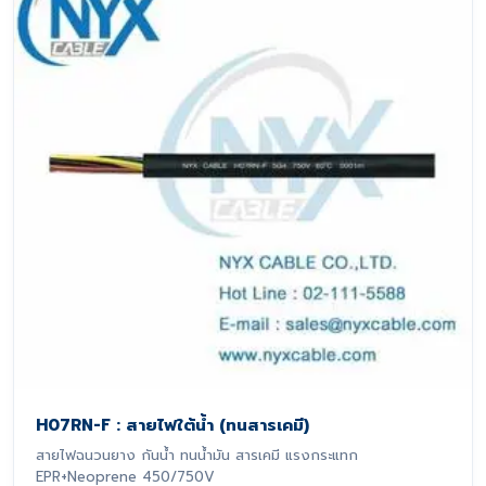
H07RN-F : สายไฟใต้น้ำ (ทนสารเคมี)
สายไฟฉนวนยาง กันน้ำ ทนน้ำมัน สารเคมี แรงกระแทก
EPR+Neoprene 450/750V