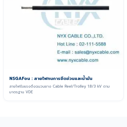
NSGAFou : สายไฟทนการขีดข่วนและน้ำมัน
สายไฟรับแรงดึงฉนวนยาง Cable Reel/Trolley 1.8/3 kV ตาม
มาตรฐาน VDE