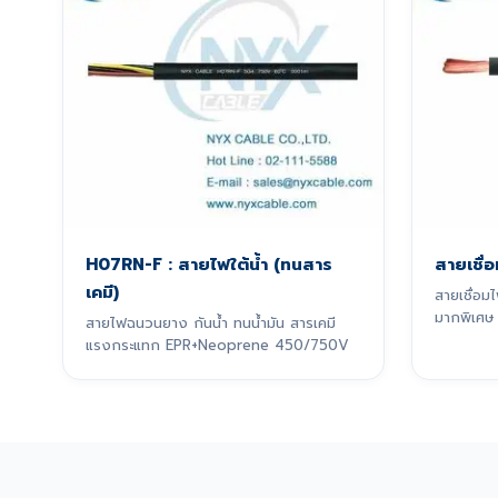
H07RN-F : สายไฟใต้น้ำ (ทนสาร
สายเชื่
เคมี)
สายเชื่อ
มากพิเศษ
สายไฟฉนวนยาง กันน้ำ ทนน้ำมัน สารเคมี
การเชื่อม
แรงกระแทก EPR+Neoprene 450/750V