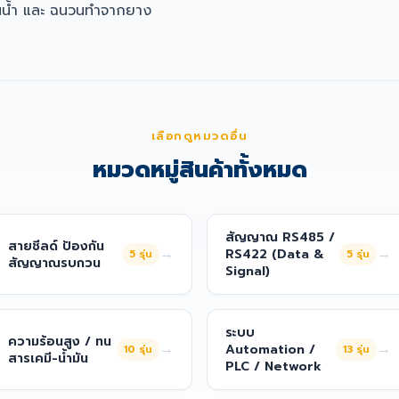
นน้ำ และ ฉนวนทำจากยาง
เลือกดูหมวดอื่น
หมวดหมู่สินค้าทั้งหมด
สัญญาณ RS485 /
สายชีลด์ ป้องกัน
→
→
RS422 (Data &
5
รุ่น
5
รุ่น
สัญญาณรบกวน
Signal)
ระบบ
ความร้อนสูง / ทน
→
→
Automation /
10
รุ่น
13
รุ่น
สารเคมี-น้ำมัน
PLC / Network