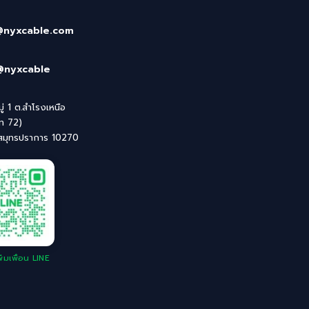
@nyxcable.com
@nyxcable
่ 1 ต.สำโรงเหนือ
ิท 72)
 สมุทรปราการ 10270
่มเพื่อน LINE