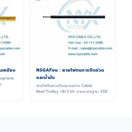
นเหมือง
NSGAFou : สายไฟทนการขีดข่วน
และน้ำมัน
eoprene
ง
สายไฟรับแรงดึงฉนวนยาง Cable
Reel/Trolley 1.8/3 kV ตามมาตรฐาน VDE