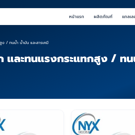
หน้าแรก
ผลิตภัณฑ์
แกลเลอ
 / ทนน้ำ น้ำมัน และสารเคมี
 และทนแรงกระแทกสูง / ทนน้ำ