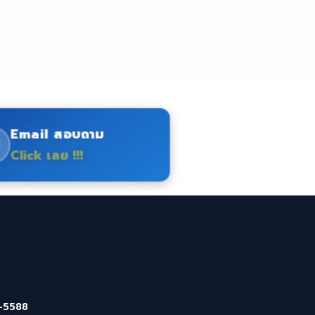
Email สอบถาม
Click เลย !!!
-5588