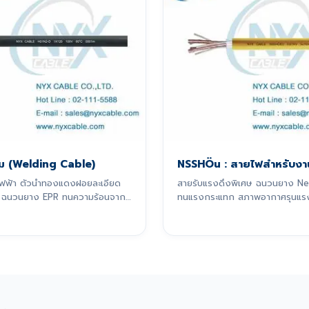
อม (Welding Cable)
NSSHÖu : สายไฟสำหรับงา
มไฟฟ้า ตัวนำทองแดงฝอยละเอียด
สายรับแรงดึงพิเศษ ฉนวนยาง N
 ฉนวนยาง EPR ทนความร้อนจาก
ทนแรงกระแทก สภาพอากาศรุนแร