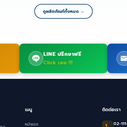
ดูผลิตภัณฑ์ทั้งหมด →
LINE ปรึกษาฟรี
Click เลย !!!
เมนู
ติดต่อเรา
02-111
หน้าแรก
ตรง