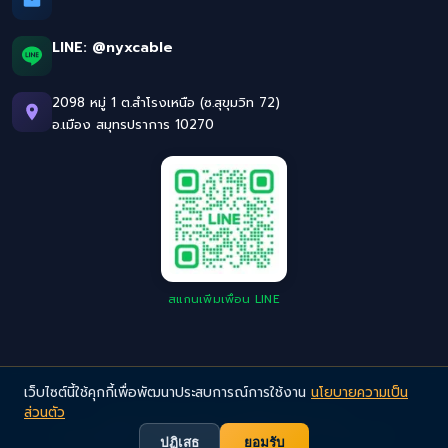
LINE:
@nyxcable
2098 หมู่ 1 ต.สำโรงเหนือ (ซ.สุขุมวิท 72)
อ.เมือง สมุทรปราการ 10270
สแกนเพิ่มเพื่อน LINE
เว็บไซต์นี้ใช้คุกกี้เพื่อพัฒนาประสบการณ์การใช้งาน
นโยบายความเป็น
ส่วนตัว
©
2026
NYX Cable. All Rights Reserved.
Privacy Policy
· สายไฟอุตสาหกรรมคุณภาพสูง มาตรฐานยุโรป
ปฏิเสธ
ยอมรับ