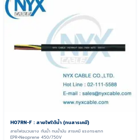
H07RN-F : สายไฟใต้น้ำ (ทนสารเคมี)
สายไฟฉนวนยาง กันน้ำ ทนน้ำมัน สารเคมี แรงกระแทก
EPR+Neoprene 450/750V