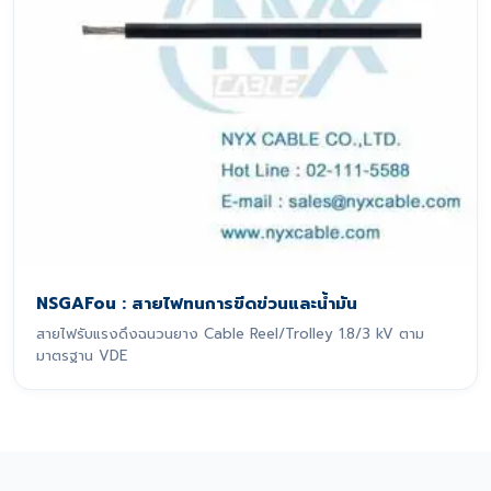
NSGAFou : สายไฟทนการขีดข่วนและน้ำมัน
สายไฟรับแรงดึงฉนวนยาง Cable Reel/Trolley 1.8/3 kV ตาม
มาตรฐาน VDE