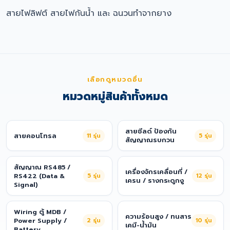
สายไฟลิฟต์ สายไฟกันน้ำ และ ฉนวนทำจากยาง
เลือกดูหมวดอื่น
หมวดหมู่สินค้าทั้งหมด
สายชีลด์ ป้องกัน
สายคอนโทรล
11
รุ่น
5
รุ่น
สัญญาณรบกวน
สัญญาณ RS485 /
เครื่องจักรเคลื่อนที่ /
RS422 (Data &
5
รุ่น
12
รุ่น
เครน / รางกระดูกงู
Signal)
Wiring ตู้ MDB /
ความร้อนสูง / ทนสาร
Power Supply /
2
รุ่น
10
รุ่น
เคมี-น้ำมัน
Battery