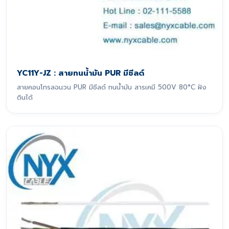
YC11Y-JZ : สายทนน้ำมัน PUR มีชีลด์
สายคอนโทรลฉนวน PUR มีชีลด์ ทนน้ำมัน สารเคมี 500V 80°C ฝัง
ดินได้