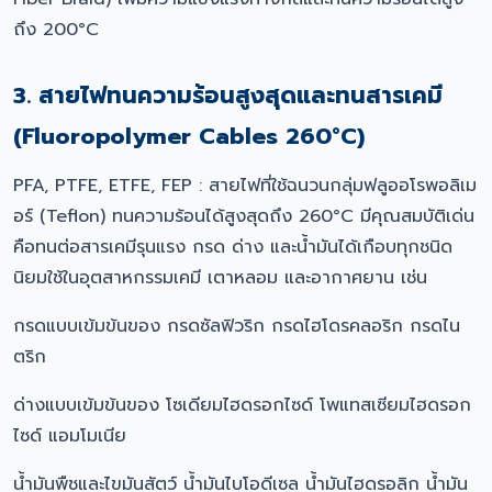
ถึง 200°C
3. สายไฟทนความร้อนสูงสุดและทนสารเคมี
(Fluoropolymer Cables 260°C)
PFA, PTFE, ETFE, FEP : สายไฟที่ใช้ฉนวนกลุ่มฟลูออโรพอลิเม
อร์ (Teflon) ทนความร้อนได้สูงสุดถึง 260°C มีคุณสมบัติเด่น
คือทนต่อสารเคมีรุนแรง กรด ด่าง และน้ำมันได้เกือบทุกชนิด
นิยมใช้ในอุตสาหกรรมเคมี เตาหลอม และอากาศยาน เช่น
กรดแบบเข้มข้นของ กรดซัลฟิวริก กรดไฮโดรคลอริก กรดไน
ตริก
ด่างแบบเข้มข้นของ โซเดียมไฮดรอกไซด์ โพแทสเซียมไฮดรอก
ไซด์ แอมโมเนีย
น้ำมันพืชและไขมันสัตว์ น้ำมันไบโอดีเซล น้ำมันไฮดรอลิก น้ำมัน