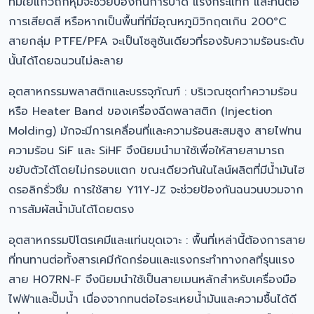
ที่มีใยแก้วถักหุ้มจะช่วยป้องกันการบาด แรงกระแทก และทนต่อ
การเสียดสี หรือหากเป็นพื้นที่ที่มีอุณหภูมิวิกฤตเกิน 200°C
สายกลุ่ม PTFE/PFA จะเป็นโซลูชันเดียวที่รองรับความร้อนระดับ
นั้นได้โดยฉนวนไม่ละลาย
อุตสาหกรรมพลาสติกและบรรจุภัณฑ์ : บริเวณชุดทำความร้อน
หรือ Heater Band ของเครื่องฉีดพลาสติก (Injection
Molding) มักจะมีการเคลื่อนที่และความร้อนสะสมสูง สายไฟทน
ความร้อน SiF และ SiHF จึงนิยมนำมาใช้เพื่อให้สายสามารถ
ขยับตัวได้โดยไม่กรอบแตก ขณะเดียวกันในไลน์ผลิตที่มีน้ำมันไฮ
ดรอลิกรั่วซึม การใช้สาย Y11Y-JZ จะช่วยป้องกันฉนวนบวมจาก
การสัมผัสน้ำมันได้โดยตรง
อุตสาหกรรมปิโตรเคมีและแท่นขุดเจาะ : พื้นที่เหล่านี้ต้องการสาย
ที่ทนทานต่อทั้งสารเคมีกัดกร่อนและแรงกระทำทางกลที่รุนแรง
สาย H07RN-F จึงนิยมนำใช้เป็นสายเมนหลักสำหรับเครื่องมือ
ไฟฟ้าและปั๊มน้ำ เนื่องจากทนต่อไอระเหยน้ำมันและความชื้นได้ดี