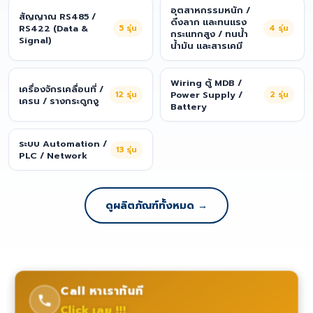
อุตสาหกรรมหนัก /
สัญญาณ RS485 /
ดึงลาก และทนแรง
RS422 (Data &
5
รุ่น
4
รุ่น
กระแทกสูง / ทนน้ำ
Signal)
น้ำมัน และสารเคมี
Wiring ตู้ MDB /
เครื่องจักรเคลื่อนที่ /
12
รุ่น
Power Supply /
2
รุ่น
เครน / รางกระดูกงู
Battery
ระบบ Automation /
13
รุ่น
PLC / Network
ดูผลิตภัณฑ์ทั้งหมด →
Call หาเราทันที
Click เลย !!!