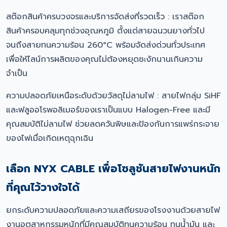
สต๊อกสินค้าครบวงจรและบริการจัดส่งที่รวดเร็ว : เราสต๊อก
สินค้าครอบคลุมทุกช่วงอุณหภูมิ ตั้งแต่สายฉนวนยางทั่วไป
จนถึงสายทนความร้อน 260°C พร้อมจัดส่งด่วนทั่วประเทศ
เพื่อให้ไลน์การผลิตของคุณไม่ต้องหยุดชะงักนานเกินความ
จำเป็น
ความปลอดภัยเหนือระดับด้วยวัสดุไม่ลามไฟ : สายไฟกลุ่ม SiHF
และฟลูออโรพอลิเมอร์ของเราเป็นแบบ Halogen-Free และมี
คุณสมบัติไม่ลามไฟ ช่วยลดควันพิษและป้องกันการแพร่กระจาย
ของไฟเมื่อเกิดเหตุฉุกเฉิน
เลือก NYX CABLE เพื่อโซลูชันสายไฟงานหนัก
ที่คุณไว้วางใจได้
ยกระดับความปลอดภัยและความเสถียรของโรงงานด้วยสายไฟ
งานอุตสาหกรรมหนักที่มีคุณสมบัติทนความร้อน ทนน้ำมัน และ