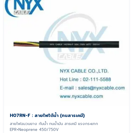
H07RN-F : สายไฟใต้น้ำ (ทนสารเคมี)
สายไฟฉนวนยาง กันน้ำ ทนน้ำมัน สารเคมี แรงกระแทก
EPR+Neoprene 450/750V