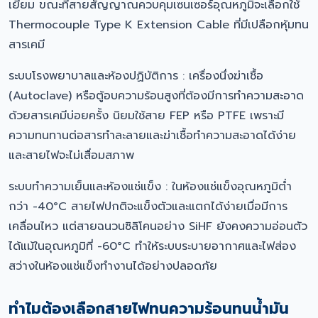
เยี่ยม ขณะที่สายสัญญาณควบคุมเซนเซอร์อุณหภูมิจะเลือกใช้
Thermocouple Type K Extension Cable ที่มีเปลือกหุ้มทน
สารเคมี
ระบบโรงพยาบาลและห้องปฏิบัติการ : เครื่องนึ่งฆ่าเชื้อ
(Autoclave) หรือตู้อบความร้อนสูงที่ต้องมีการทำความสะอาด
ด้วยสารเคมีบ่อยครั้ง นิยมใช้สาย FEP หรือ PTFE เพราะมี
ความทนทานต่อสารทำละลายและฆ่าเชื้อทำความสะอาดได้ง่าย
และสายไฟจะไม่เสื่อมสภาพ
ระบบทำความเย็นและห้องแช่แข็ง : ในห้องแช่แข็งอุณหภูมิต่ำ
กว่า -40°C สายไฟปกติจะแข็งตัวและแตกได้ง่ายเมื่อมีการ
เคลื่อนไหว แต่สายฉนวนซิลิโคนอย่าง SiHF ยังคงความอ่อนตัว
ได้แม้ในอุณหภูมิที่ -60°C ทำให้ระบบระบายอากาศและไฟส่อง
สว่างในห้องแช่แข็งทำงานได้อย่างปลอดภัย
ทำไมต้องเลือกสายไฟทนความร้อนทนน้ำมัน