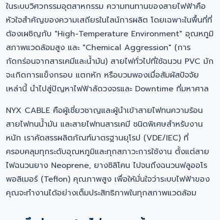
ในระบบวิศวกรรมอุตสาหกรรม ความทนทานของสายไฟฟ้าคือ
หัวใจสำคัญของความเสถียรในไลน์การผลิต โดยเฉพาะในพื้นที่ที่
ต้องเผชิญกับ "High-Temperature Environment" อุณหภูมิ
สภาพแวดล้อมสูง และ "Chemical Aggression" (การ
กัดกร่อนจากสารเคมีและน้ำมัน) สายไฟทั่วไปที่ใช้ฉนวน PVC มัก
จะเกิดการแข็งกรอบ แตกหัก หรือบวมพองเมื่อสัมผัสปัจจัย
เหล่านี้ นำไปสู่ปัญหาไฟฟ้าลัดวงจรและ Downtime ที่มหาศาล
NYX CABLE คือผู้เชี่ยวชาญและผู้นำเข้าสายไฟทนความร้อน
สายไฟทนน้ำมัน และสายไฟทนสารเคมี ชนิดพิเศษสำหรับงาน
หนัก เราคัดสรรผลิตภัณฑ์มาตรฐานยุโรป (VDE/IEC) ที่
ครอบคลุมทุกระดับอุณหภูมิและทุกสภาวะการใช้งาน ตั้งแต่สาย
ไฟฉนวนยาง Neoprene, ยางซิลิโคน ไปจนถึงฉนวนฟลูออโร
พอลิเมอร์ (Teflon) คุณภาพสูง เพื่อให้มั่นใจว่าระบบไฟฟ้าของ
คุณจะทำงานได้อย่างเต็มประสิทธิภาพในทุกสภาพแวดล้อม