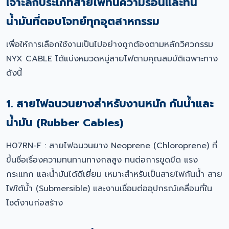
เจาะลึกประเภทสายไฟทนความร้อนและทน
น้ำมันที่ตอบโจทย์ทุกอุตสาหกรรม
เพื่อให้การเลือกใช้งานเป็นไปอย่างถูกต้องตามหลักวิศวกรรม
NYX CABLE ได้แบ่งหมวดหมู่สายไฟตามคุณสมบัติเฉพาะทาง
ดังนี้
1. สายไฟฉนวนยางสำหรับงานหนัก กันน้ำและ
น้ำมัน (Rubber Cables)
H07RN-F : สายไฟฉนวนยาง Neoprene (Chloroprene) ที่
ขึ้นชื่อเรื่องความทนทานทางกลสูง ทนต่อการขูดขีด แรง
กระแทก และน้ำมันได้ดีเยี่ยม เหมาะสำหรับเป็นสายไฟกันน้ำ สาย
ไฟใต้น้ำ (Submersible) และงานเชื่อมต่ออุปกรณ์เคลื่อนที่ใน
ไซต์งานก่อสร้าง