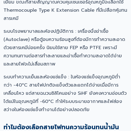
เยี่ยม ขณะที่สายสัญญาณควบคุมเซนเซอร์อุณหภูมิจะเลือกใช้
Thermocouple Type K Extension Cable ที่มีเปลือกหุ้มทน
สารเคมี
ระบบโรงพยาบาลและห้องปฏิบัติการ : เครื่องนึ่งฆ่าเชื้อ
(Autoclave) หรือตู้อบความร้อนสูงที่ต้องมีการทำความสะอาด
ด้วยสารเคมีบ่อยครั้ง นิยมใช้สาย FEP หรือ PTFE เพราะมี
ความทนทานต่อสารทำละลายและฆ่าเชื้อทำความสะอาดได้ง่าย
และสายไฟจะไม่เสื่อมสภาพ
ระบบทำความเย็นและห้องแช่แข็ง : ในห้องแช่แข็งอุณหภูมิต่ำ
กว่า -40°C สายไฟปกติจะแข็งตัวและแตกได้ง่ายเมื่อมีการ
เคลื่อนไหว แต่สายฉนวนซิลิโคนอย่าง SiHF ยังคงความอ่อนตัว
ได้แม้ในอุณหภูมิที่ -60°C ทำให้ระบบระบายอากาศและไฟส่อง
สว่างในห้องแช่แข็งทำงานได้อย่างปลอดภัย
ทำไมต้องเลือกสายไฟทนความร้อนทนน้ำมัน