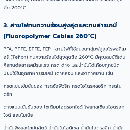
ถึง 200°C
3. สายไฟทนความร้อนสูงสุดและทนสารเคมี
(Fluoropolymer Cables 260°C)
PFA, PTFE, ETFE, FEP : สายไฟที่ใช้ฉนวนกลุ่มฟลูออโรพอลิเม
อร์ (Teflon) ทนความร้อนได้สูงสุดถึง 260°C มีคุณสมบัติเด่น
คือทนต่อสารเคมีรุนแรง กรด ด่าง และน้ำมันได้เกือบทุกชนิด
นิยมใช้ในอุตสาหกรรมเคมี เตาหลอม และอากาศยาน เช่น
กรดแบบเข้มข้นของ กรดซัลฟิวริก กรดไฮโดรคลอริก กรดไน
ตริก
ด่างแบบเข้มข้นของ โซเดียมไฮดรอกไซด์ โพแทสเซียมไฮดรอก
ไซด์ แอมโมเนีย
น้ำมันพืชและไขมันสัตว์ น้ำมันไบโอดีเซล น้ำมันไฮดรอลิก น้ำมัน