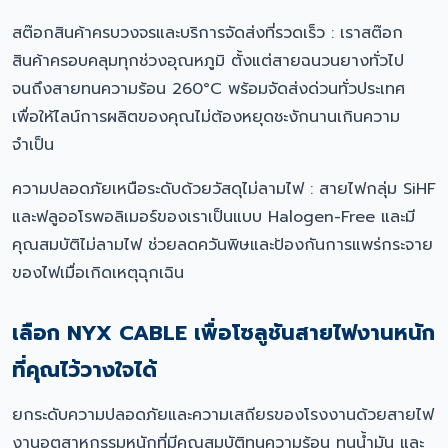
สต๊อกสินค้าครบวงจรและบริการจัดส่งที่รวดเร็ว : เราสต๊อก
สินค้าครอบคลุมทุกช่วงอุณหภูมิ ตั้งแต่สายฉนวนยางทั่วไป
จนถึงสายทนความร้อน 260°C พร้อมจัดส่งด่วนทั่วประเทศ
เพื่อให้ไลน์การผลิตของคุณไม่ต้องหยุดชะงักนานเกินความ
จำเป็น
ความปลอดภัยเหนือระดับด้วยวัสดุไม่ลามไฟ : สายไฟกลุ่ม SiHF
และฟลูออโรพอลิเมอร์ของเราเป็นแบบ Halogen-Free และมี
คุณสมบัติไม่ลามไฟ ช่วยลดควันพิษและป้องกันการแพร่กระจาย
ของไฟเมื่อเกิดเหตุฉุกเฉิน
เลือก NYX CABLE เพื่อโซลูชันสายไฟงานหนัก
ที่คุณไว้วางใจได้
ยกระดับความปลอดภัยและความเสถียรของโรงงานด้วยสายไฟ
งานอุตสาหกรรมหนักที่มีคุณสมบัติทนความร้อน ทนน้ำมัน และ