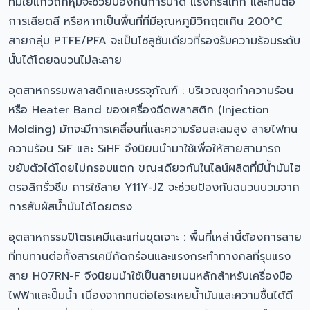
ที่มีใยแก้วถักหุ้มจะช่วยป้องกันการบาด แรงกระแทก และทนต่อ
การเสียดสี หรือหากเป็นพื้นที่ที่มีอุณหภูมิวิกฤตเกิน 200°C
สายกลุ่ม PTFE/PFA จะเป็นโซลูชันเดียวที่รองรับความร้อนระดับ
นั้นได้โดยฉนวนไม่ละลาย
อุตสาหกรรมพลาสติกและบรรจุภัณฑ์ : บริเวณชุดทำความร้อน
หรือ Heater Band ของเครื่องฉีดพลาสติก (Injection
Molding) มักจะมีการเคลื่อนที่และความร้อนสะสมสูง สายไฟทน
ความร้อน SiF และ SiHF จึงนิยมนำมาใช้เพื่อให้สายสามารถ
ขยับตัวได้โดยไม่กรอบแตก ขณะเดียวกันในไลน์ผลิตที่มีน้ำมันไฮ
ดรอลิกรั่วซึม การใช้สาย Y11Y-JZ จะช่วยป้องกันฉนวนบวมจาก
การสัมผัสน้ำมันได้โดยตรง
อุตสาหกรรมปิโตรเคมีและแท่นขุดเจาะ : พื้นที่เหล่านี้ต้องการสาย
ที่ทนทานต่อทั้งสารเคมีกัดกร่อนและแรงกระทำทางกลที่รุนแรง
สาย H07RN-F จึงนิยมนำใช้เป็นสายเมนหลักสำหรับเครื่องมือ
ไฟฟ้าและปั๊มน้ำ เนื่องจากทนต่อไอระเหยน้ำมันและความชื้นได้ดี