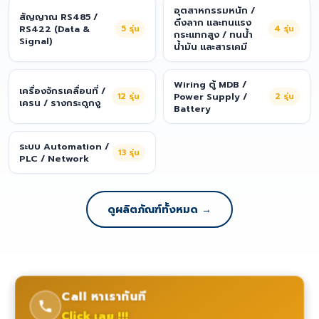
อุตสาหกรรมหนัก /
สัญญาณ RS485 /
ดึงลาก และทนแรง
RS422 (Data &
5
รุ่น
4
รุ่น
กระแทกสูง / ทนน้ำ
Signal)
น้ำมัน และสารเคมี
Wiring ตู้ MDB /
เครื่องจักรเคลื่อนที่ /
12
รุ่น
Power Supply /
2
รุ่น
เครน / รางกระดูกงู
Battery
ระบบ Automation /
13
รุ่น
PLC / Network
ดูผลิตภัณฑ์ทั้งหมด →
Call หาเราทันที
Click เลย !!!