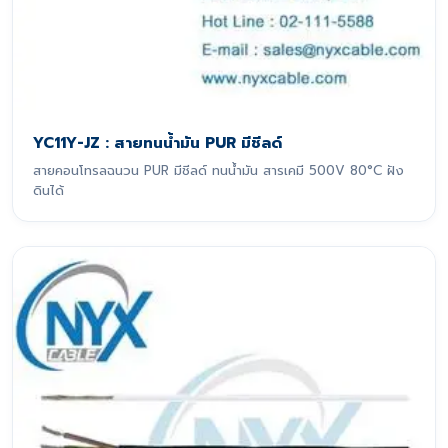
YC11Y-JZ : สายทนน้ำมัน PUR มีชีลด์
สายคอนโทรลฉนวน PUR มีชีลด์ ทนน้ำมัน สารเคมี 500V 80°C ฝัง
ดินได้