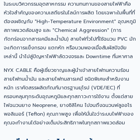
ในระบบวิศวกรรมอุตสาหกรรม ความทนทานของสายไฟฟ้าคือ
หัวใจสำคัญของความเสถียรในไลน์การผลิต โดยเฉพาะในพื้นที่ที่
ต้องเผชิญกับ "High-Temperature Environment" อุณหภูมิ
สภาพแวดล้อมสูง และ "Chemical Aggression" (การ
กัดกร่อนจากสารเคมีและน้ำมัน) สายไฟทั่วไปที่ใช้ฉนวน PVC มัก
จะเกิดการแข็งกรอบ แตกหัก หรือบวมพองเมื่อสัมผัสปัจจัย
เหล่านี้ นำไปสู่ปัญหาไฟฟ้าลัดวงจรและ Downtime ที่มหาศาล
NYX CABLE คือผู้เชี่ยวชาญและผู้นำเข้าสายไฟทนความร้อน
สายไฟทนน้ำมัน และสายไฟทนสารเคมี ชนิดพิเศษสำหรับงาน
หนัก เราคัดสรรผลิตภัณฑ์มาตรฐานยุโรป (VDE/IEC) ที่
ครอบคลุมทุกระดับอุณหภูมิและทุกสภาวะการใช้งาน ตั้งแต่สาย
ไฟฉนวนยาง Neoprene, ยางซิลิโคน ไปจนถึงฉนวนฟลูออโร
พอลิเมอร์ (Teflon) คุณภาพสูง เพื่อให้มั่นใจว่าระบบไฟฟ้าของ
คุณจะทำงานได้อย่างเต็มประสิทธิภาพในทุกสภาพแวดล้อม