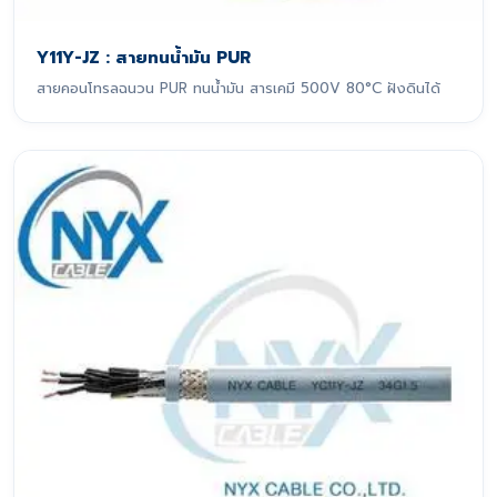
Y11Y-JZ : สายทนน้ำมัน PUR
สายคอนโทรลฉนวน PUR ทนน้ำมัน สารเคมี 500V 80°C ฝังดินได้