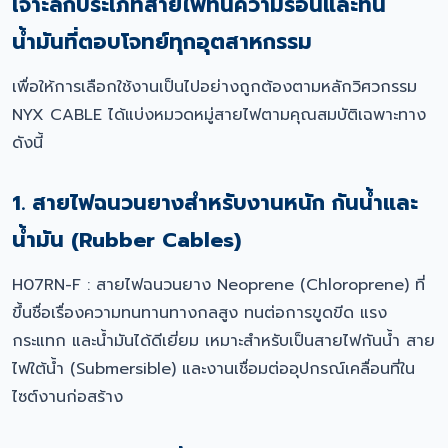
เจาะลึกประเภทสายไฟทนความร้อนและทน
น้ำมันที่ตอบโจทย์ทุกอุตสาหกรรม
เพื่อให้การเลือกใช้งานเป็นไปอย่างถูกต้องตามหลักวิศวกรรม
NYX CABLE ได้แบ่งหมวดหมู่สายไฟตามคุณสมบัติเฉพาะทาง
ดังนี้
1. สายไฟฉนวนยางสำหรับงานหนัก กันน้ำและ
น้ำมัน (Rubber Cables)
H07RN-F : สายไฟฉนวนยาง Neoprene (Chloroprene) ที่
ขึ้นชื่อเรื่องความทนทานทางกลสูง ทนต่อการขูดขีด แรง
กระแทก และน้ำมันได้ดีเยี่ยม เหมาะสำหรับเป็นสายไฟกันน้ำ สาย
ไฟใต้น้ำ (Submersible) และงานเชื่อมต่ออุปกรณ์เคลื่อนที่ใน
ไซต์งานก่อสร้าง