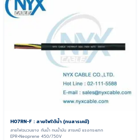
H07RN-F : สายไฟใต้น้ำ (ทนสารเคมี)
สายไฟฉนวนยาง กันน้ำ ทนน้ำมัน สารเคมี แรงกระแทก
EPR+Neoprene 450/750V