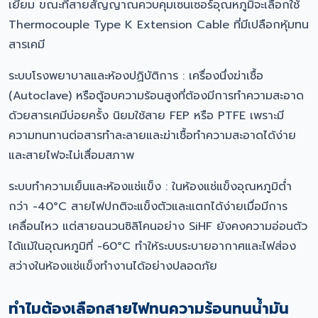
เยี่ยม ขณะที่สายสัญญาณควบคุมเซนเซอร์อุณหภูมิจะเลือกใช้
Thermocouple Type K Extension Cable ที่มีเปลือกหุ้มทน
สารเคมี
ระบบโรงพยาบาลและห้องปฏิบัติการ : เครื่องนึ่งฆ่าเชื้อ
(Autoclave) หรือตู้อบความร้อนสูงที่ต้องมีการทำความสะอาด
ด้วยสารเคมีบ่อยครั้ง นิยมใช้สาย FEP หรือ PTFE เพราะมี
ความทนทานต่อสารทำละลายและฆ่าเชื้อทำความสะอาดได้ง่าย
และสายไฟจะไม่เสื่อมสภาพ
ระบบทำความเย็นและห้องแช่แข็ง : ในห้องแช่แข็งอุณหภูมิต่ำ
กว่า -40°C สายไฟปกติจะแข็งตัวและแตกได้ง่ายเมื่อมีการ
เคลื่อนไหว แต่สายฉนวนซิลิโคนอย่าง SiHF ยังคงความอ่อนตัว
ได้แม้ในอุณหภูมิที่ -60°C ทำให้ระบบระบายอากาศและไฟส่อง
สว่างในห้องแช่แข็งทำงานได้อย่างปลอดภัย
ทำไมต้องเลือกสายไฟทนความร้อนทนน้ำมัน