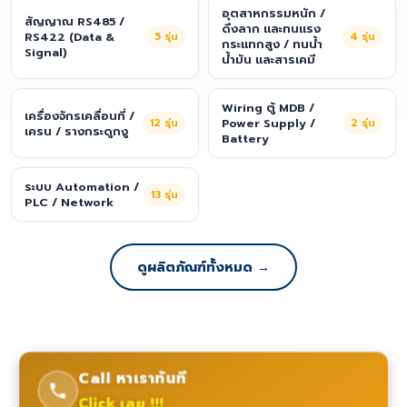
อุตสาหกรรมหนัก /
สัญญาณ RS485 /
ดึงลาก และทนแรง
RS422 (Data &
5
รุ่น
4
รุ่น
กระแทกสูง / ทนน้ำ
Signal)
น้ำมัน และสารเคมี
Wiring ตู้ MDB /
เครื่องจักรเคลื่อนที่ /
12
รุ่น
Power Supply /
2
รุ่น
เครน / รางกระดูกงู
Battery
ระบบ Automation /
13
รุ่น
PLC / Network
ดูผลิตภัณฑ์ทั้งหมด →
Call หาเราทันที
Click เลย !!!