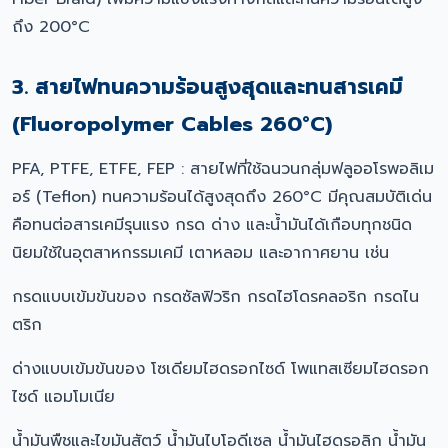
ถึง 200°C
3. สายไฟทนความร้อนสูงสุดและทนสารเคมี
(Fluoropolymer Cables 260°C)
PFA, PTFE, ETFE, FEP : สายไฟที่ใช้ฉนวนกลุ่มฟลูออโรพอลิเม
อร์ (Teflon) ทนความร้อนได้สูงสุดถึง 260°C มีคุณสมบัติเด่น
คือทนต่อสารเคมีรุนแรง กรด ด่าง และน้ำมันได้เกือบทุกชนิด
นิยมใช้ในอุตสาหกรรมเคมี เตาหลอม และอากาศยาน เช่น
กรดแบบเข้มข้นของ กรดซัลฟิวริก กรดไฮโดรคลอริก กรดไน
ตริก
ด่างแบบเข้มข้นของ โซเดียมไฮดรอกไซด์ โพแทสเซียมไฮดรอก
ไซด์ แอมโมเนีย
น้ำมันพืชและไขมันสัตว์ น้ำมันไบโอดีเซล น้ำมันไฮดรอลิก น้ำมัน