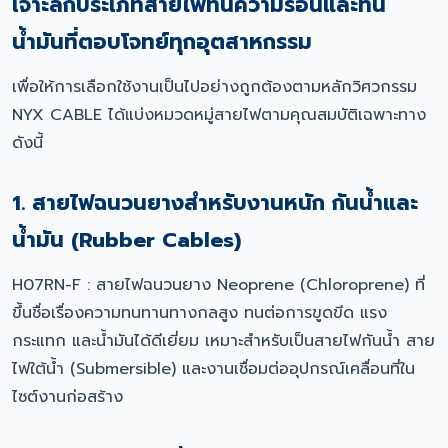
เจาะลึกประเภทสายไฟทนความร้อนและทน
น้ำมันที่ตอบโจทย์ทุกอุตสาหกรรม
เพื่อให้การเลือกใช้งานเป็นไปอย่างถูกต้องตามหลักวิศวกรรม
NYX CABLE ได้แบ่งหมวดหมู่สายไฟตามคุณสมบัติเฉพาะทาง
ดังนี้
1. สายไฟฉนวนยางสำหรับงานหนัก กันน้ำและ
น้ำมัน (Rubber Cables)
H07RN-F : สายไฟฉนวนยาง Neoprene (Chloroprene) ที่
ขึ้นชื่อเรื่องความทนทานทางกลสูง ทนต่อการขูดขีด แรง
กระแทก และน้ำมันได้ดีเยี่ยม เหมาะสำหรับเป็นสายไฟกันน้ำ สาย
ไฟใต้น้ำ (Submersible) และงานเชื่อมต่ออุปกรณ์เคลื่อนที่ใน
ไซต์งานก่อสร้าง