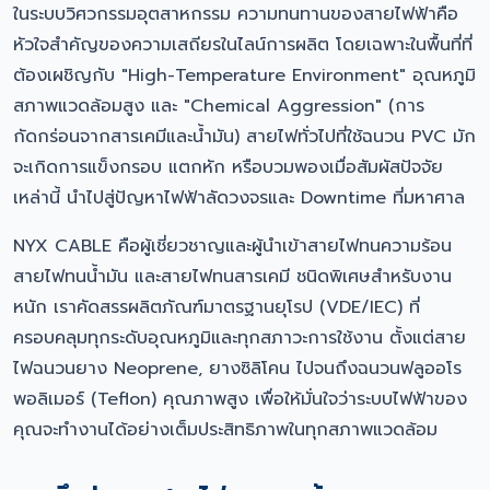
ในระบบวิศวกรรมอุตสาหกรรม ความทนทานของสายไฟฟ้าคือ
หัวใจสำคัญของความเสถียรในไลน์การผลิต โดยเฉพาะในพื้นที่ที่
ต้องเผชิญกับ "High-Temperature Environment" อุณหภูมิ
สภาพแวดล้อมสูง และ "Chemical Aggression" (การ
กัดกร่อนจากสารเคมีและน้ำมัน) สายไฟทั่วไปที่ใช้ฉนวน PVC มัก
จะเกิดการแข็งกรอบ แตกหัก หรือบวมพองเมื่อสัมผัสปัจจัย
เหล่านี้ นำไปสู่ปัญหาไฟฟ้าลัดวงจรและ Downtime ที่มหาศาล
NYX CABLE คือผู้เชี่ยวชาญและผู้นำเข้าสายไฟทนความร้อน
สายไฟทนน้ำมัน และสายไฟทนสารเคมี ชนิดพิเศษสำหรับงาน
หนัก เราคัดสรรผลิตภัณฑ์มาตรฐานยุโรป (VDE/IEC) ที่
ครอบคลุมทุกระดับอุณหภูมิและทุกสภาวะการใช้งาน ตั้งแต่สาย
ไฟฉนวนยาง Neoprene, ยางซิลิโคน ไปจนถึงฉนวนฟลูออโร
พอลิเมอร์ (Teflon) คุณภาพสูง เพื่อให้มั่นใจว่าระบบไฟฟ้าของ
คุณจะทำงานได้อย่างเต็มประสิทธิภาพในทุกสภาพแวดล้อม