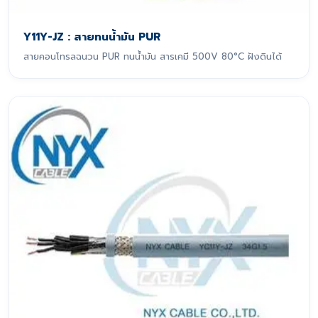
Y11Y-JZ : สายทนน้ำมัน PUR
สายคอนโทรลฉนวน PUR ทนน้ำมัน สารเคมี 500V 80°C ฝังดินได้