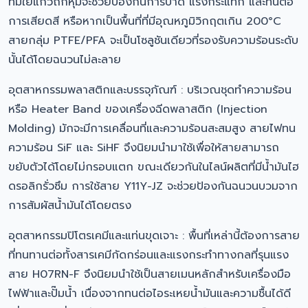
ที่มีใยแก้วถักหุ้มจะช่วยป้องกันการบาด แรงกระแทก และทนต่อ
การเสียดสี หรือหากเป็นพื้นที่ที่มีอุณหภูมิวิกฤตเกิน 200°C
สายกลุ่ม PTFE/PFA จะเป็นโซลูชันเดียวที่รองรับความร้อนระดับ
นั้นได้โดยฉนวนไม่ละลาย
อุตสาหกรรมพลาสติกและบรรจุภัณฑ์ : บริเวณชุดทำความร้อน
หรือ Heater Band ของเครื่องฉีดพลาสติก (Injection
Molding) มักจะมีการเคลื่อนที่และความร้อนสะสมสูง สายไฟทน
ความร้อน SiF และ SiHF จึงนิยมนำมาใช้เพื่อให้สายสามารถ
ขยับตัวได้โดยไม่กรอบแตก ขณะเดียวกันในไลน์ผลิตที่มีน้ำมันไฮ
ดรอลิกรั่วซึม การใช้สาย Y11Y-JZ จะช่วยป้องกันฉนวนบวมจาก
การสัมผัสน้ำมันได้โดยตรง
อุตสาหกรรมปิโตรเคมีและแท่นขุดเจาะ : พื้นที่เหล่านี้ต้องการสาย
ที่ทนทานต่อทั้งสารเคมีกัดกร่อนและแรงกระทำทางกลที่รุนแรง
สาย H07RN-F จึงนิยมนำใช้เป็นสายเมนหลักสำหรับเครื่องมือ
ไฟฟ้าและปั๊มน้ำ เนื่องจากทนต่อไอระเหยน้ำมันและความชื้นได้ดี