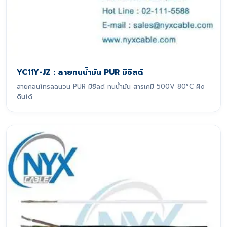
YC11Y-JZ : สายทนน้ำมัน PUR มีชีลด์
สายคอนโทรลฉนวน PUR มีชีลด์ ทนน้ำมัน สารเคมี 500V 80°C ฝัง
ดินได้