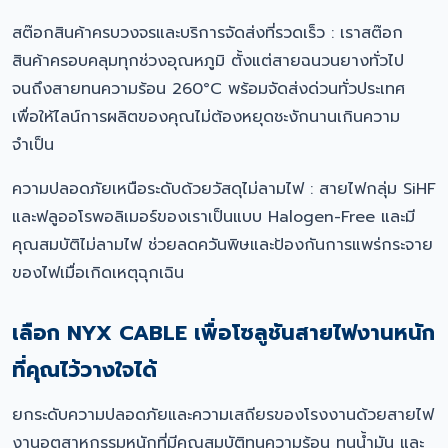
สต๊อกสินค้าครบวงจรและบริการจัดส่งที่รวดเร็ว : เราสต๊อก
สินค้าครอบคลุมทุกช่วงอุณหภูมิ ตั้งแต่สายฉนวนยางทั่วไป
จนถึงสายทนความร้อน 260°C พร้อมจัดส่งด่วนทั่วประเทศ
เพื่อให้ไลน์การผลิตของคุณไม่ต้องหยุดชะงักนานเกินความ
จำเป็น
ความปลอดภัยเหนือระดับด้วยวัสดุไม่ลามไฟ : สายไฟกลุ่ม SiHF
และฟลูออโรพอลิเมอร์ของเราเป็นแบบ Halogen-Free และมี
คุณสมบัติไม่ลามไฟ ช่วยลดควันพิษและป้องกันการแพร่กระจาย
ของไฟเมื่อเกิดเหตุฉุกเฉิน
เลือก NYX CABLE เพื่อโซลูชันสายไฟงานหนัก
ที่คุณไว้วางใจได้
ยกระดับความปลอดภัยและความเสถียรของโรงงานด้วยสายไฟ
งานอุตสาหกรรมหนักที่มีคุณสมบัติทนความร้อน ทนน้ำมัน และ