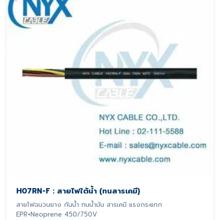
H07RN-F : สายไฟใต้น้ำ (ทนสารเคมี)
สายไฟฉนวนยาง กันน้ำ ทนน้ำมัน สารเคมี แรงกระแทก
EPR+Neoprene 450/750V