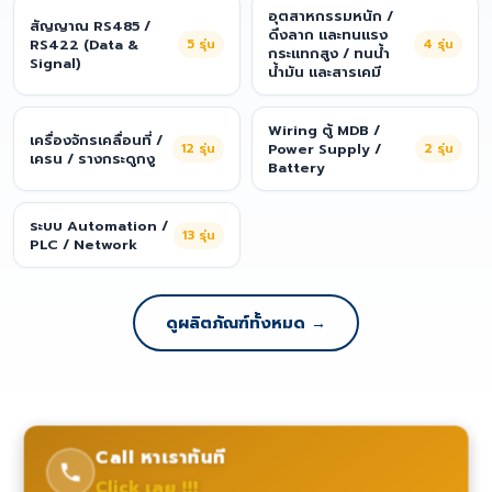
อุตสาหกรรมหนัก /
สัญญาณ RS485 /
ดึงลาก และทนแรง
RS422 (Data &
5
รุ่น
4
รุ่น
กระแทกสูง / ทนน้ำ
Signal)
น้ำมัน และสารเคมี
Wiring ตู้ MDB /
เครื่องจักรเคลื่อนที่ /
12
รุ่น
Power Supply /
2
รุ่น
เครน / รางกระดูกงู
Battery
ระบบ Automation /
13
รุ่น
PLC / Network
ดูผลิตภัณฑ์ทั้งหมด →
Call หาเราทันที
Click เลย !!!