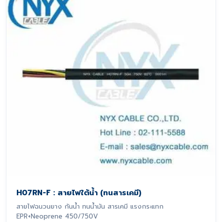
H07RN-F : สายไฟใต้น้ำ (ทนสารเคมี)
สายไฟฉนวนยาง กันน้ำ ทนน้ำมัน สารเคมี แรงกระแทก
EPR+Neoprene 450/750V