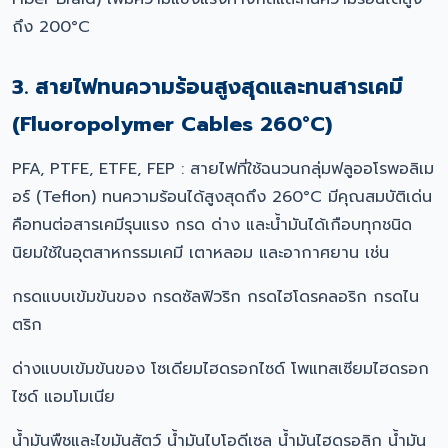
ถึง 200°C
3. สายไฟทนความร้อนสูงสุดและทนสารเคมี
(Fluoropolymer Cables 260°C)
PFA, PTFE, ETFE, FEP : สายไฟที่ใช้ฉนวนกลุ่มฟลูออโรพอลิเม
อร์ (Teflon) ทนความร้อนได้สูงสุดถึง 260°C มีคุณสมบัติเด่น
คือทนต่อสารเคมีรุนแรง กรด ด่าง และน้ำมันได้เกือบทุกชนิด
นิยมใช้ในอุตสาหกรรมเคมี เตาหลอม และอากาศยาน เช่น
กรดแบบเข้มข้นของ กรดซัลฟิวริก กรดไฮโดรคลอริก กรดไน
ตริก
ด่างแบบเข้มข้นของ โซเดียมไฮดรอกไซด์ โพแทสเซียมไฮดรอก
ไซด์ แอมโมเนีย
น้ำมันพืชและไขมันสัตว์ น้ำมันไบโอดีเซล น้ำมันไฮดรอลิก น้ำมัน