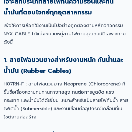
เจาะลึกประเภทสายไฟทนความร้อนและทน
น้ำมันที่ตอบโจทย์ทุกอุตสาหกรรม
เพื่อให้การเลือกใช้งานเป็นไปอย่างถูกต้องตามหลักวิศวกรรม
NYX CABLE ได้แบ่งหมวดหมู่สายไฟตามคุณสมบัติเฉพาะทาง
ดังนี้
1. สายไฟฉนวนยางสำหรับงานหนัก กันน้ำและ
น้ำมัน (Rubber Cables)
H07RN-F : สายไฟฉนวนยาง Neoprene (Chloroprene) ที่
ขึ้นชื่อเรื่องความทนทานทางกลสูง ทนต่อการขูดขีด แรง
กระแทก และน้ำมันได้ดีเยี่ยม เหมาะสำหรับเป็นสายไฟกันน้ำ สาย
ไฟใต้น้ำ (Submersible) และงานเชื่อมต่ออุปกรณ์เคลื่อนที่ใน
ไซต์งานก่อสร้าง