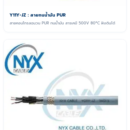
Y11Y-JZ : สายทนน้ำมัน PUR
สายคอนโทรลฉนวน PUR ทนน้ำมัน สารเคมี 500V 80°C ฝังดินได้