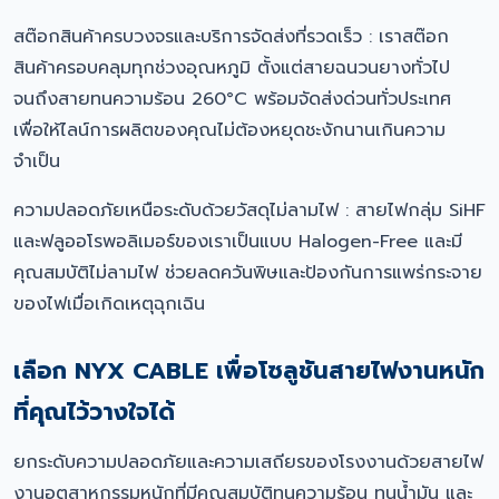
สต๊อกสินค้าครบวงจรและบริการจัดส่งที่รวดเร็ว : เราสต๊อก
สินค้าครอบคลุมทุกช่วงอุณหภูมิ ตั้งแต่สายฉนวนยางทั่วไป
จนถึงสายทนความร้อน 260°C พร้อมจัดส่งด่วนทั่วประเทศ
เพื่อให้ไลน์การผลิตของคุณไม่ต้องหยุดชะงักนานเกินความ
จำเป็น
ความปลอดภัยเหนือระดับด้วยวัสดุไม่ลามไฟ : สายไฟกลุ่ม SiHF
และฟลูออโรพอลิเมอร์ของเราเป็นแบบ Halogen-Free และมี
คุณสมบัติไม่ลามไฟ ช่วยลดควันพิษและป้องกันการแพร่กระจาย
ของไฟเมื่อเกิดเหตุฉุกเฉิน
เลือก NYX CABLE เพื่อโซลูชันสายไฟงานหนัก
ที่คุณไว้วางใจได้
ยกระดับความปลอดภัยและความเสถียรของโรงงานด้วยสายไฟ
งานอุตสาหกรรมหนักที่มีคุณสมบัติทนความร้อน ทนน้ำมัน และ