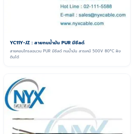
YC11Y-JZ : สายทนน้ำมัน PUR มีชีลด์
สายคอนโทรลฉนวน PUR มีชีลด์ ทนน้ำมัน สารเคมี 500V 80°C ฝัง
ดินได้