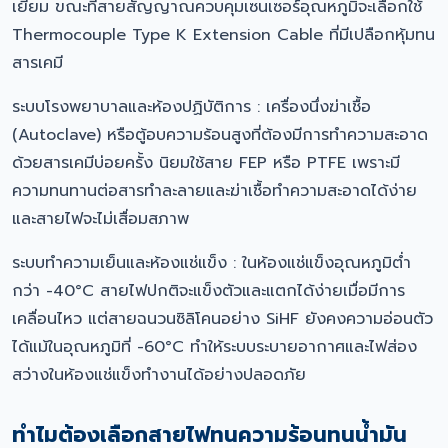
เยี่ยม ขณะที่สายสัญญาณควบคุมเซนเซอร์อุณหภูมิจะเลือกใช้
Thermocouple Type K Extension Cable ที่มีเปลือกหุ้มทน
สารเคมี
ระบบโรงพยาบาลและห้องปฏิบัติการ : เครื่องนึ่งฆ่าเชื้อ
(Autoclave) หรือตู้อบความร้อนสูงที่ต้องมีการทำความสะอาด
ด้วยสารเคมีบ่อยครั้ง นิยมใช้สาย FEP หรือ PTFE เพราะมี
ความทนทานต่อสารทำละลายและฆ่าเชื้อทำความสะอาดได้ง่าย
และสายไฟจะไม่เสื่อมสภาพ
ระบบทำความเย็นและห้องแช่แข็ง : ในห้องแช่แข็งอุณหภูมิต่ำ
กว่า -40°C สายไฟปกติจะแข็งตัวและแตกได้ง่ายเมื่อมีการ
เคลื่อนไหว แต่สายฉนวนซิลิโคนอย่าง SiHF ยังคงความอ่อนตัว
ได้แม้ในอุณหภูมิที่ -60°C ทำให้ระบบระบายอากาศและไฟส่อง
สว่างในห้องแช่แข็งทำงานได้อย่างปลอดภัย
ทำไมต้องเลือกสายไฟทนความร้อนทนน้ำมัน