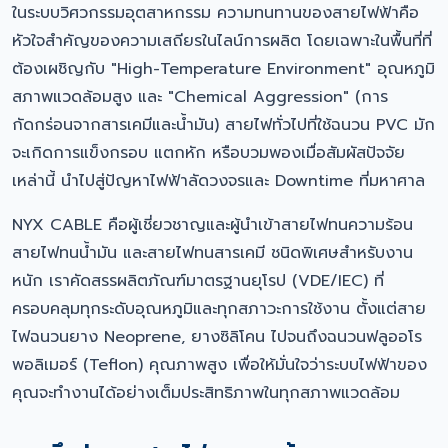
ในระบบวิศวกรรมอุตสาหกรรม ความทนทานของสายไฟฟ้าคือ
หัวใจสำคัญของความเสถียรในไลน์การผลิต โดยเฉพาะในพื้นที่ที่
ต้องเผชิญกับ "High-Temperature Environment" อุณหภูมิ
สภาพแวดล้อมสูง และ "Chemical Aggression" (การ
กัดกร่อนจากสารเคมีและน้ำมัน) สายไฟทั่วไปที่ใช้ฉนวน PVC มัก
จะเกิดการแข็งกรอบ แตกหัก หรือบวมพองเมื่อสัมผัสปัจจัย
เหล่านี้ นำไปสู่ปัญหาไฟฟ้าลัดวงจรและ Downtime ที่มหาศาล
NYX CABLE คือผู้เชี่ยวชาญและผู้นำเข้าสายไฟทนความร้อน
สายไฟทนน้ำมัน และสายไฟทนสารเคมี ชนิดพิเศษสำหรับงาน
หนัก เราคัดสรรผลิตภัณฑ์มาตรฐานยุโรป (VDE/IEC) ที่
ครอบคลุมทุกระดับอุณหภูมิและทุกสภาวะการใช้งาน ตั้งแต่สาย
ไฟฉนวนยาง Neoprene, ยางซิลิโคน ไปจนถึงฉนวนฟลูออโร
พอลิเมอร์ (Teflon) คุณภาพสูง เพื่อให้มั่นใจว่าระบบไฟฟ้าของ
คุณจะทำงานได้อย่างเต็มประสิทธิภาพในทุกสภาพแวดล้อม