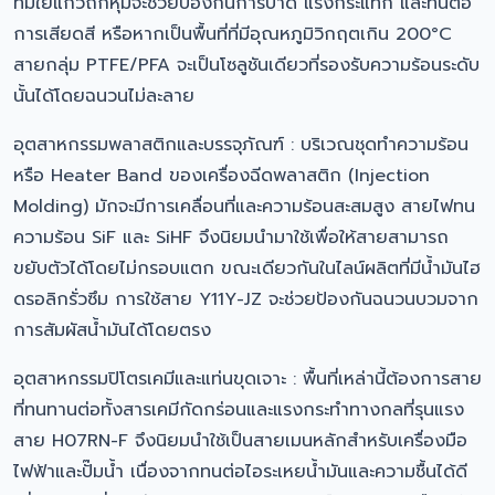
ที่มีใยแก้วถักหุ้มจะช่วยป้องกันการบาด แรงกระแทก และทนต่อ
การเสียดสี หรือหากเป็นพื้นที่ที่มีอุณหภูมิวิกฤตเกิน 200°C
สายกลุ่ม PTFE/PFA จะเป็นโซลูชันเดียวที่รองรับความร้อนระดับ
นั้นได้โดยฉนวนไม่ละลาย
อุตสาหกรรมพลาสติกและบรรจุภัณฑ์ : บริเวณชุดทำความร้อน
หรือ Heater Band ของเครื่องฉีดพลาสติก (Injection
Molding) มักจะมีการเคลื่อนที่และความร้อนสะสมสูง สายไฟทน
ความร้อน SiF และ SiHF จึงนิยมนำมาใช้เพื่อให้สายสามารถ
ขยับตัวได้โดยไม่กรอบแตก ขณะเดียวกันในไลน์ผลิตที่มีน้ำมันไฮ
ดรอลิกรั่วซึม การใช้สาย Y11Y-JZ จะช่วยป้องกันฉนวนบวมจาก
การสัมผัสน้ำมันได้โดยตรง
อุตสาหกรรมปิโตรเคมีและแท่นขุดเจาะ : พื้นที่เหล่านี้ต้องการสาย
ที่ทนทานต่อทั้งสารเคมีกัดกร่อนและแรงกระทำทางกลที่รุนแรง
สาย H07RN-F จึงนิยมนำใช้เป็นสายเมนหลักสำหรับเครื่องมือ
ไฟฟ้าและปั๊มน้ำ เนื่องจากทนต่อไอระเหยน้ำมันและความชื้นได้ดี