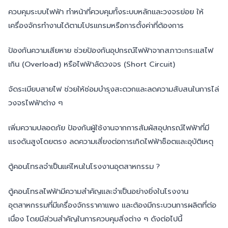
ควบคุมระบบไฟฟ้า ทำหน้าที่ควบคุมทั้งระบบหลักและวงจรย่อย ให้
เครื่องจักรทำงานได้ตามโปรแกรมหรือการตั้งค่าที่ต้องการ
ป้องกันความเสียหาย ช่วยป้องกันอุปกรณ์ไฟฟ้าจากสภาวะกระแสไฟ
เกิน (Overload) หรือไฟฟ้าลัดวงจร (Short Circuit)
จัดระเบียบสายไฟ ช่วยให้ซ่อมบำรุงสะดวกและลดความสับสนในการไล่
วงจรไฟฟ้าต่าง ๆ
เพิ่มความปลอดภัย ป้องกันผู้ใช้งานจากการสัมผัสอุปกรณ์ไฟฟ้าที่มี
แรงดันสูงโดยตรง ลดความเสี่ยงต่อการเกิดไฟฟ้าช็อตและอุบัติเหตุ
ตู้คอนโทรลจำเป็นแค่ไหนในโรงงานอุตสาหกรรม ?
ตู้คอนโทรลไฟฟ้ามีความสำคัญและจำเป็นอย่างยิ่งในโรงงาน
อุตสาหกรรมที่มีเครื่องจักรราคาแพง และต้องมีกระบวนการผลิตที่ต่อ
เนื่อง โดยมีส่วนสำคัญในการควบคุมสิ่งต่าง ๆ ดังต่อไปนี้