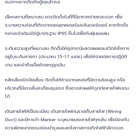
แนวทางการติดตั้งตู้คอนโทรล
เลือกสถานที่เหมาะสม ควรติดตั้งในที่ที่มีอากาศถ่ายเทสะดวก เพื่อ
ระบายความร้อนที่เกิดจากคอนแทคเตอร์และอินเวอร์เตอร์ หากติดตั้ง
กลางแจ้งต้องใช้ตู้มาตรฐาน IP65 ขึ้นไปเพื่อกันฝุ่นและฝน
ระดับความสูงที่เหมาะสม ติดตั้งให้อุปกรณ์แสดงผลและสวิตช์สั่งการ
อยู่ในระดับสายตา (ประมาณ 1.5-1.7 เมตร) เพื่อให้ง่ายต่อการปฏิบัติ
งาน และเข้าถึงเมื่อเกิดเหตุฉุกเฉิน
หลีกเลี่ยงปัจจัยเสี่ยง ติดตั้งให้ห่างจากแหล่งที่มีความร้อนสูง หรือ
บริเวณที่มีแรงสั่นสะเทือนรุนแรง ซึ่งอาจส่งผลให้จุดต่อสายไฟหลวม
ได้
เดินสายไฟให้เป็นระเบียบ เดินสายไฟผ่านรางเก็บสายไฟ (Wiring
Duct) และมีการทำ Marker ระบุหมายเลขสายไฟทุกเส้น เพื่อป้องกัน
ความผิดพลาดขณะซ่อมบำรุงและลดโอกาสการเกิดไฟฟ้าลัดวงจร