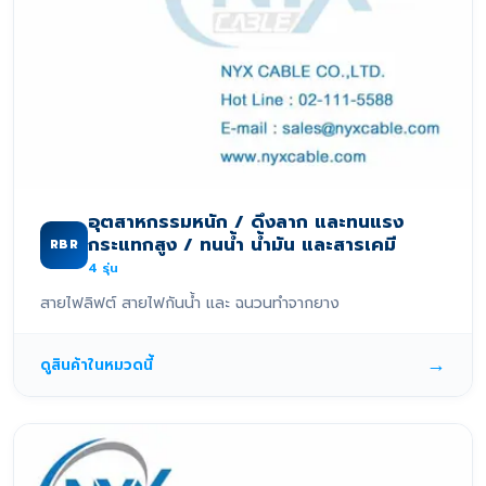
อุตสาหกรรมหนัก / ดึงลาก และทนแรง
กระแทกสูง / ทนน้ำ น้ำมัน และสารเคมี
RBR
4
รุ่น
สายไฟลิฟต์ สายไฟกันน้ำ และ ฉนวนทำจากยาง
→
ดูสินค้าในหมวดนี้