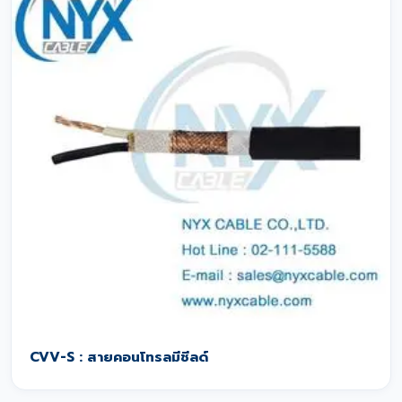
CVV-S : สายคอนโทรลมีชีลด์