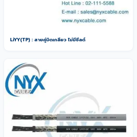
LiYY(TP) : สายคู่บิดเกลียว ไม่มีชีลด์