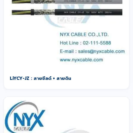
LiYCY-JZ : สายชีลด์ + สายดิน