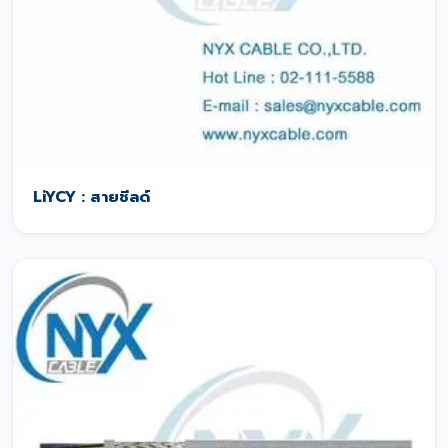
LiYCY : สายชีลด์