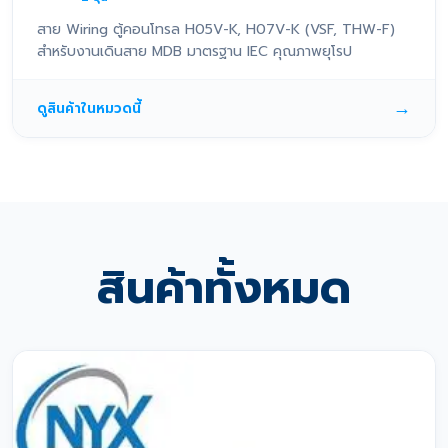
สาย Wiring ตู้คอนโทรล H05V-K, H07V-K (VSF, THW-F)
สำหรับงานเดินสาย MDB มาตรฐาน IEC คุณภาพยุโรป
→
ดูสินค้าในหมวดนี้
สินค้าทั้งหมด