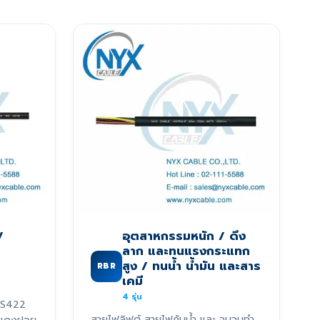
/
อุตสาหกรรมหนัก / ดึง
ลาก และทนแรงกระแทก
สูง / ทนน้ำ น้ำมัน และสาร
RBR
เคมี
4
รุ่น
RS422
สายไฟลิฟต์ สายไฟกันน้ำ และ ฉนวนทำ