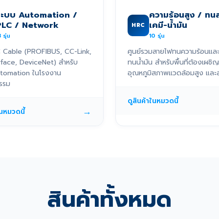
ระบบ Automation /
ความร้อนสูง / ทน
PLC / Network
เคมี-น้ำมัน
HRC
3
รุ่น
10
รุ่น
 Cable (PROFIBUS, CC-Link,
ศูนย์รวมสายไฟทนความร้อนแล
rface, DeviceNet) สำหรับ
ทนน้ำมัน สำหรับพื้นที่ต้องเผชิญ
tomation ในโรงงาน
อุณหภูมิสภาพแวดล้อมสูง และส
รรม
ดูสินค้าในหมวดนี้
→
ในหมวดนี้
สินค้าทั้งหมด