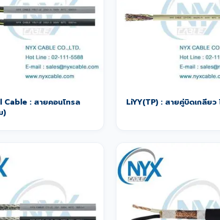
l Cable : สายคอนโทรล
LiYY(TP) : สายคู่บิดเกลียว ไ
ม)