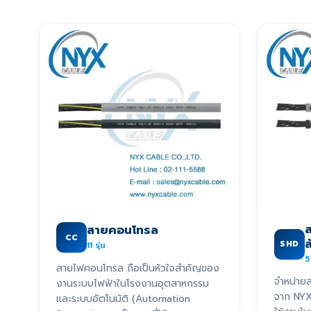
ส
สายคอนโทรล
CC
SHD
11
รุ่น
5
สายไฟคอนโทรล ถือเป็นหัวใจสำคัญของ
จำหน่ายส
งานระบบไฟฟ้าในโรงงานอุตสาหกรรม
จาก NY
และระบบอัตโนมัติ (Automation