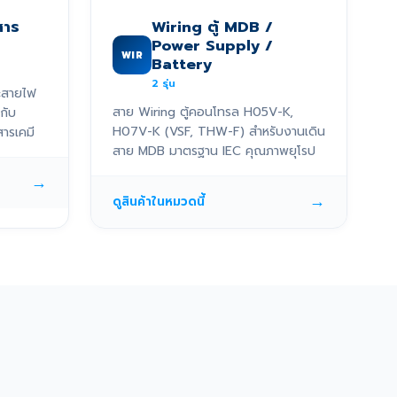
สาร
Wiring ตู้ MDB /
Power Supply /
WIR
Battery
2
รุ่น
ะสายไฟ
สาย Wiring ตู้คอนโทรล H05V-K,
กับ
H07V-K (VSF, THW-F) สำหรับงานเดิน
ารเคมี
สาย MDB มาตรฐาน IEC คุณภาพยุโรป
→
→
ดูสินค้าในหมวดนี้