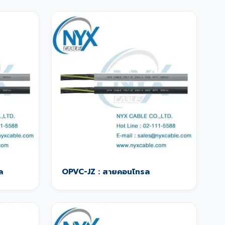
ล
OPVC-JZ : สายคอนโทรล