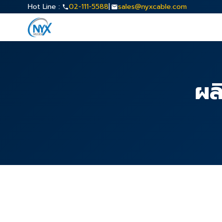
Hot Line :
02-111-5588
|
sales@nyxcable.com
ผล