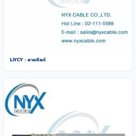
LiYCY : สายชีลด์