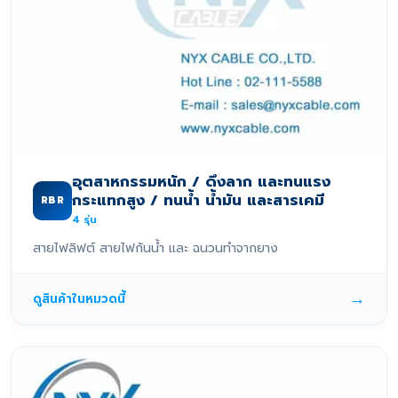
อุตสาหกรรมหนัก / ดึงลาก และทนแรง
กระแทกสูง / ทนน้ำ น้ำมัน และสารเคมี
RBR
4
รุ่น
สายไฟลิฟต์ สายไฟกันน้ำ และ ฉนวนทำจากยาง
→
ดูสินค้าในหมวดนี้