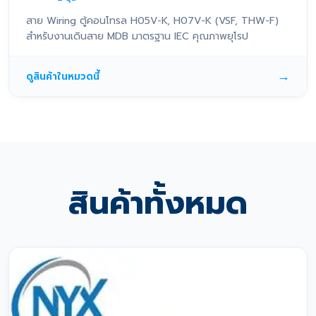
สาย Wiring ตู้คอนโทรล H05V-K, H07V-K (VSF, THW-F)
สำหรับงานเดินสาย MDB มาตรฐาน IEC คุณภาพยุโรป
→
ดูสินค้าในหมวดนี้
สินค้าทั้งหมด