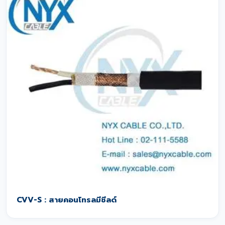
CVV-S : สายคอนโทรลมีชีลด์