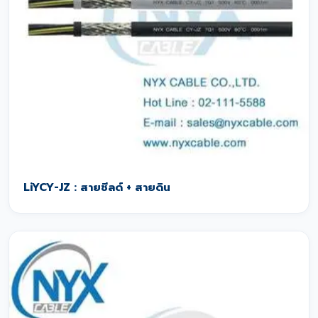
LiYCY-JZ : สายชีลด์ + สายดิน