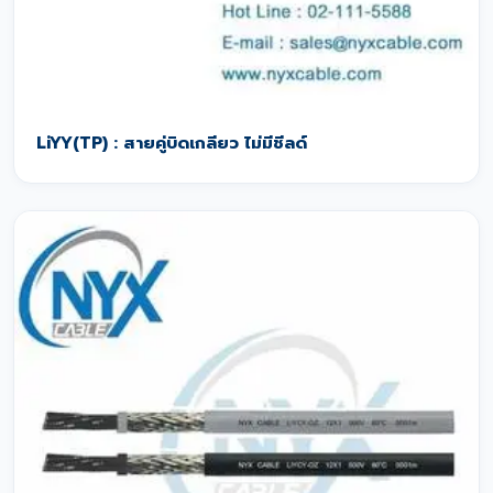
LiYY(TP) : สายคู่บิดเกลียว ไม่มีชีลด์