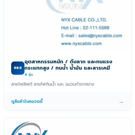
อุตสาหกรรมหนัก / ดึงลาก และทนแรง
กระแทกสูง / ทนน้ำ น้ำมัน และสารเคมี
RBR
4
รุ่น
สายไฟลิฟต์ สายไฟกันน้ำ และ ฉนวนทำจากยาง
→
ดูสินค้าในหมวดนี้