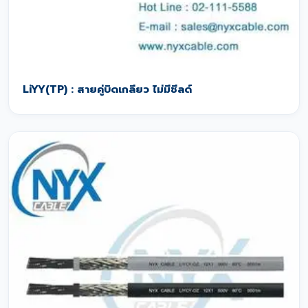
LiYY(TP) : สายคู่บิดเกลียว ไม่มีชีลด์