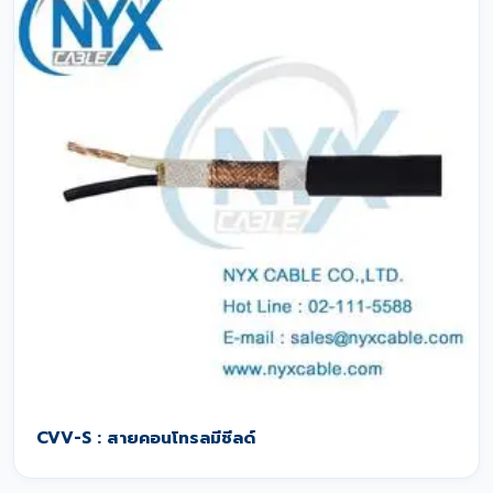
CVV-S : สายคอนโทรลมีชีลด์