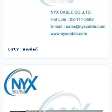
LiYCY : สายชีลด์