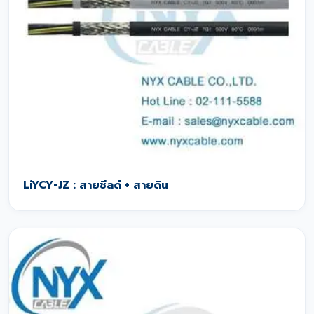
LiYCY-JZ : สายชีลด์ + สายดิน