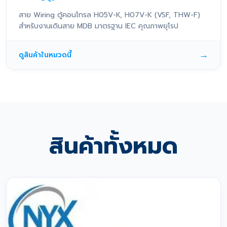
สาย Wiring ตู้คอนโทรล H05V-K, H07V-K (VSF, THW-F)
สำหรับงานเดินสาย MDB มาตรฐาน IEC คุณภาพยุโรป
→
ดูสินค้าในหมวดนี้
สินค้าทั้งหมด