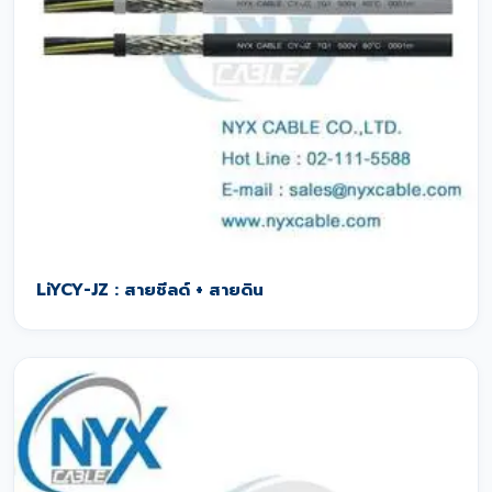
LiYCY-JZ : สายชีลด์ + สายดิน