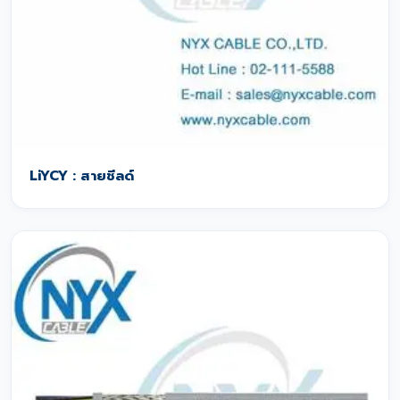
LiYCY : สายชีลด์