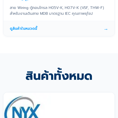
สาย Wiring ตู้คอนโทรล H05V-K, H07V-K (VSF, THW-F)
สำหรับงานเดินสาย MDB มาตรฐาน IEC คุณภาพยุโรป
→
ดูสินค้าในหมวดนี้
สินค้าทั้งหมด