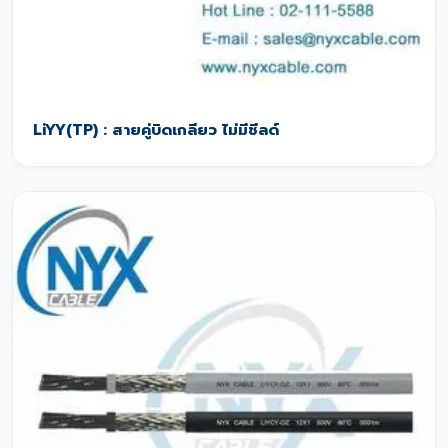
LiYY(TP) : สายคู่บิดเกลียว ไม่มีชีลด์