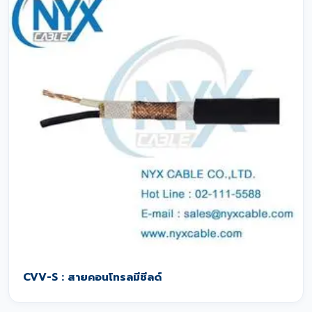
CVV-S : สายคอนโทรลมีชีลด์