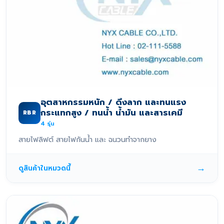
อุตสาหกรรมหนัก / ดึงลาก และทนแรง
กระแทกสูง / ทนน้ำ น้ำมัน และสารเคมี
RBR
4
รุ่น
สายไฟลิฟต์ สายไฟกันน้ำ และ ฉนวนทำจากยาง
→
ดูสินค้าในหมวดนี้