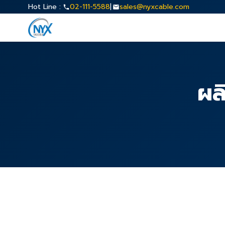
Hot Line :
02-111-5588
|
sales@nyxcable.com
ผล