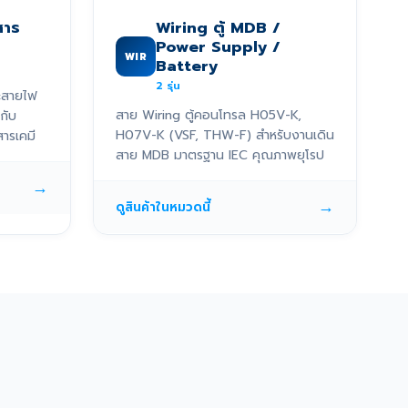
สาร
Wiring ตู้ MDB /
Power Supply /
WIR
Battery
2
รุ่น
ะสายไฟ
สาย Wiring ตู้คอนโทรล H05V-K,
กับ
H07V-K (VSF, THW-F) สำหรับงานเดิน
ารเคมี
สาย MDB มาตรฐาน IEC คุณภาพยุโรป
→
→
ดูสินค้าในหมวดนี้