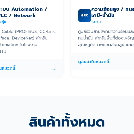
ระบบ Automation /
ความร้อนสูง / ทน
PLC / Network
เคมี-น้ำมัน
HRC
3
รุ่น
10
รุ่น
 Cable (PROFIBUS, CC-Link,
ศูนย์รวมสายไฟทนความร้อนแล
rface, DeviceNet) สำหรับ
ทนน้ำมัน สำหรับพื้นที่ต้องเผชิญ
tomation ในโรงงาน
อุณหภูมิสภาพแวดล้อมสูง และส
รรม
ดูสินค้าในหมวดนี้
→
ในหมวดนี้
สินค้าทั้งหมด