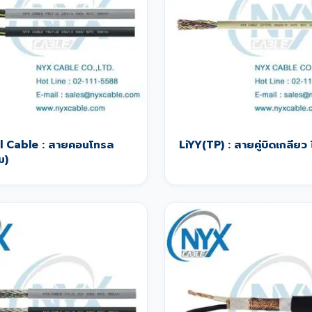
l Cable : สายคอนโทรล
LiYY(TP) : สายคู่บิดเกลียว ไ
ม)