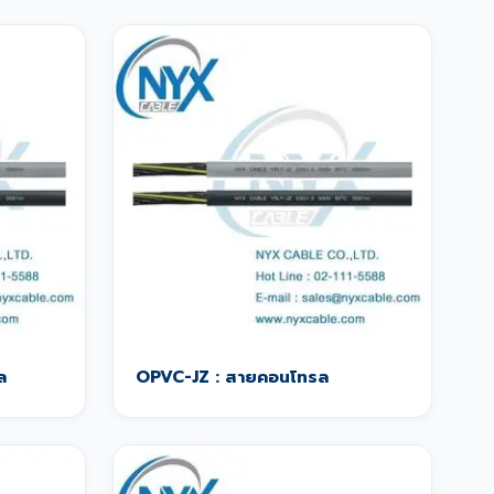
ล
OPVC-JZ : สายคอนโทรล