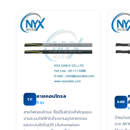
ส
สายคอนโทรล
CC
SHD
11
รุ่น
5
สายไฟคอนโทรล ถือเป็นหัวใจสำคัญของ
จำหน่ายส
งานระบบไฟฟ้าในโรงงานอุตสาหกรรม
จาก NY
และระบบอัตโนมัติ (Automation