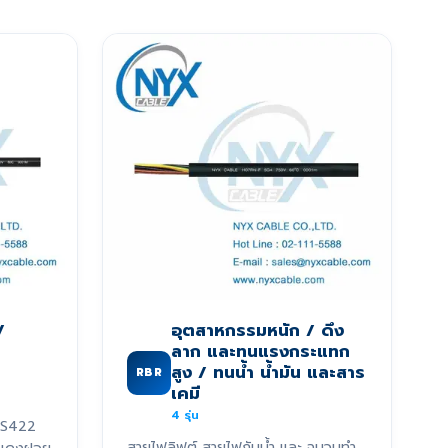
/
อุตสาหกรรมหนัก / ดึง
ลาก และทนแรงกระแทก
สูง / ทนน้ำ น้ำมัน และสาร
RBR
เคมี
4
รุ่น
RS422
สายไฟลิฟต์ สายไฟกันน้ำ และ ฉนวนทำ