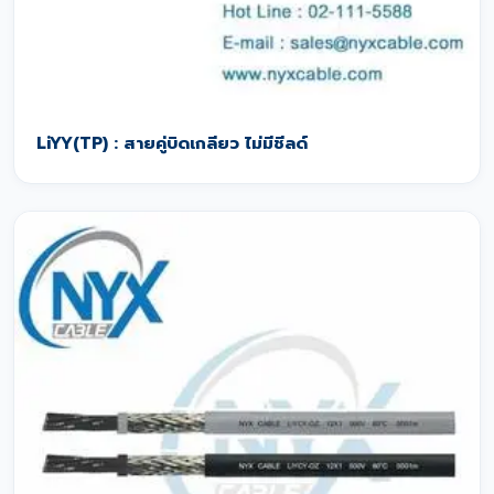
LiYY(TP) : สายคู่บิดเกลียว ไม่มีชีลด์