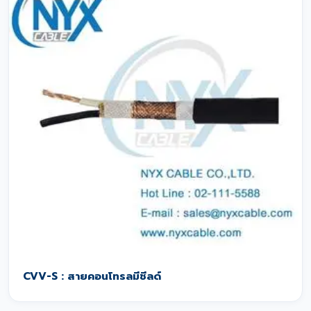
CVV-S : สายคอนโทรลมีชีลด์