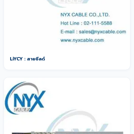
LiYCY : สายชีลด์