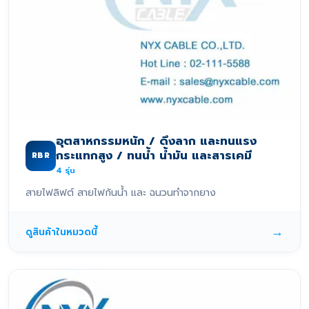
อุตสาหกรรมหนัก / ดึงลาก และทนแรง
กระแทกสูง / ทนน้ำ น้ำมัน และสารเคมี
RBR
4
รุ่น
สายไฟลิฟต์ สายไฟกันน้ำ และ ฉนวนทำจากยาง
→
ดูสินค้าในหมวดนี้