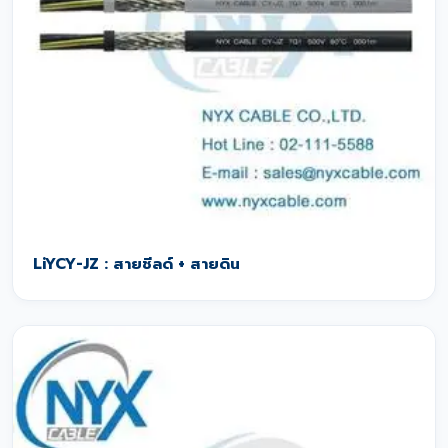
LiYCY-JZ : สายชีลด์ + สายดิน