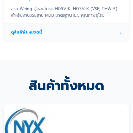
สาย Wiring ตู้คอนโทรล H05V-K, H07V-K (VSF, THW-F)
สำหรับงานเดินสาย MDB มาตรฐาน IEC คุณภาพยุโรป
→
ดูสินค้าในหมวดนี้
สินค้าทั้งหมด