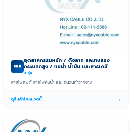
อุตสาหกรรมหนัก / ดึงลาก และทนแรง
กระแทกสูง / ทนน้ำ น้ำมัน และสารเคมี
RBR
4
รุ่น
สายไฟลิฟต์ สายไฟกันน้ำ และ ฉนวนทำจากยาง
→
ดูสินค้าในหมวดนี้