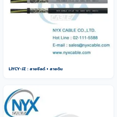
LiYCY-JZ : สายชีลด์ + สายดิน