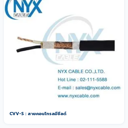
CVV-S : สายคอนโทรลมีชีลด์