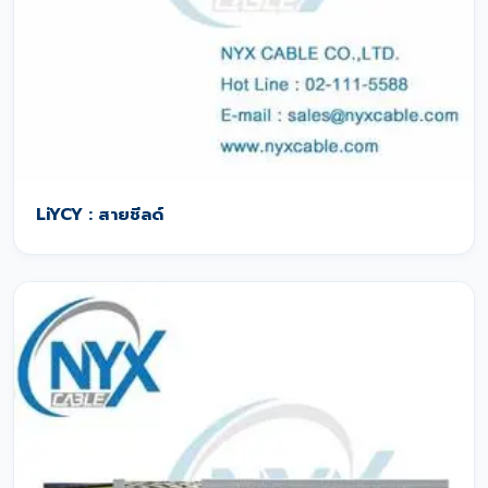
LiYCY : สายชีลด์