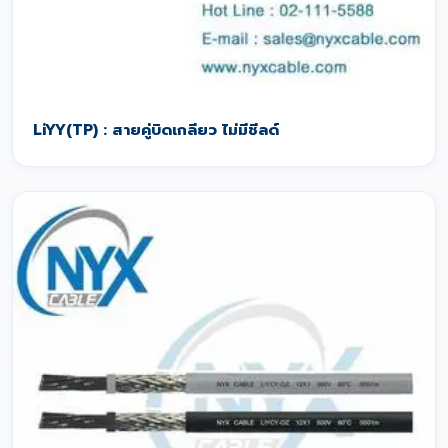
LiYY(TP) : สายคู่บิดเกลียว ไม่มีชีลด์