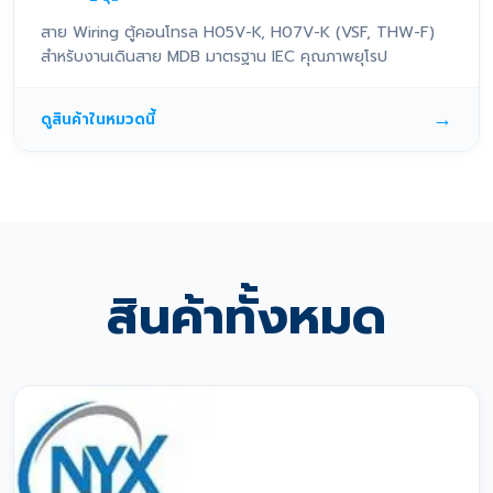
สาย Wiring ตู้คอนโทรล H05V-K, H07V-K (VSF, THW-F)
สำหรับงานเดินสาย MDB มาตรฐาน IEC คุณภาพยุโรป
→
ดูสินค้าในหมวดนี้
สินค้าทั้งหมด