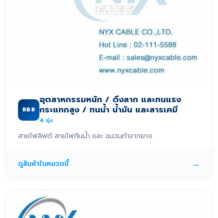
อุตสาหกรรมหนัก / ดึงลาก และทนแรง
กระแทกสูง / ทนน้ำ น้ำมัน และสารเคมี
RBR
4
รุ่น
สายไฟลิฟต์ สายไฟกันน้ำ และ ฉนวนทำจากยาง
→
ดูสินค้าในหมวดนี้