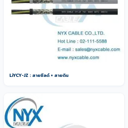
LiYCY-JZ : สายชีลด์ + สายดิน