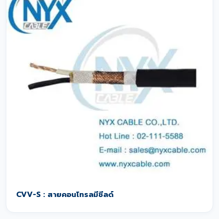
CVV-S : สายคอนโทรลมีชีลด์