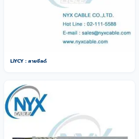
LiYCY : สายชีลด์