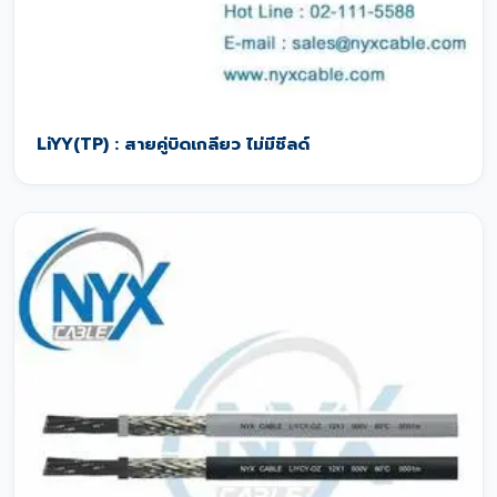
LiYY(TP) : สายคู่บิดเกลียว ไม่มีชีลด์