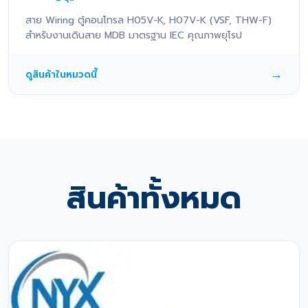
สาย Wiring ตู้คอนโทรล H05V-K, H07V-K (VSF, THW-F)
สำหรับงานเดินสาย MDB มาตรฐาน IEC คุณภาพยุโรป
→
ดูสินค้าในหมวดนี้
สินค้าทั้งหมด