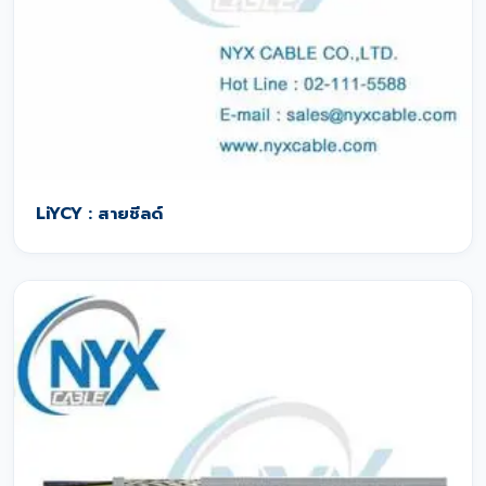
LiYCY : สายชีลด์