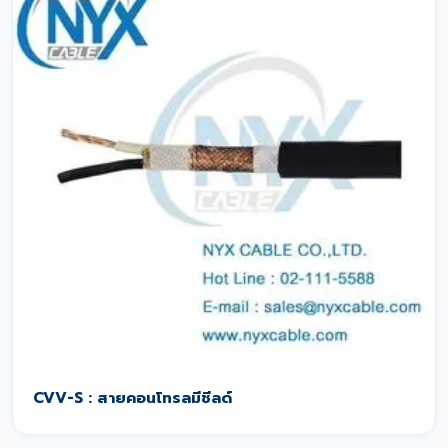
CVV-S : สายคอนโทรลมีชีลด์