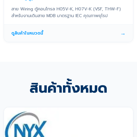
สาย Wiring ตู้คอนโทรล H05V-K, H07V-K (VSF, THW-F)
สำหรับงานเดินสาย MDB มาตรฐาน IEC คุณภาพยุโรป
→
ดูสินค้าในหมวดนี้
สินค้าทั้งหมด