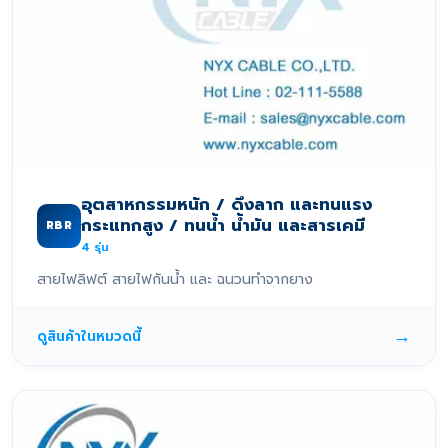
อุตสาหกรรมหนัก / ดึงลาก และทนแรง
กระแทกสูง / ทนน้ำ น้ำมัน และสารเคมี
RBR
4
รุ่น
สายไฟลิฟต์ สายไฟกันน้ำ และ ฉนวนทำจากยาง
→
ดูสินค้าในหมวดนี้