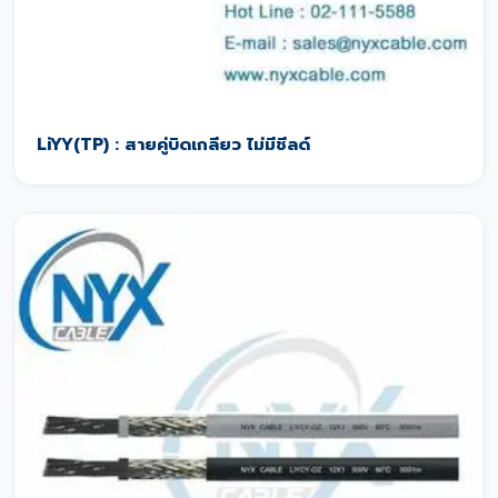
LiYY(TP) : สายคู่บิดเกลียว ไม่มีชีลด์