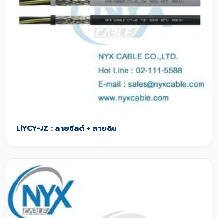
LiYCY-JZ : สายชีลด์ + สายดิน