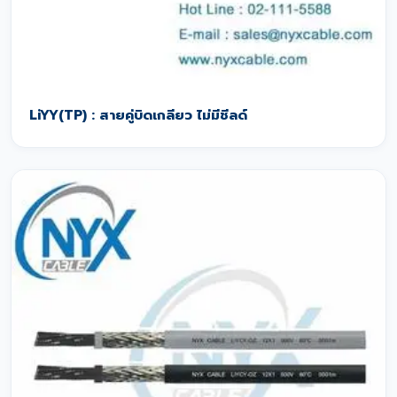
LiYY(TP) : สายคู่บิดเกลียว ไม่มีชีลด์