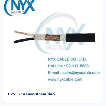
CVV-S : สายคอนโทรลมีชีลด์