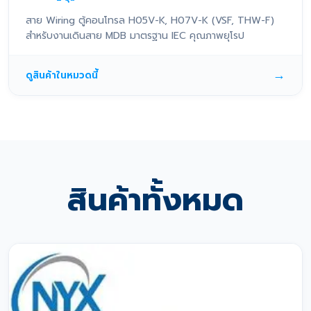
สาย Wiring ตู้คอนโทรล H05V-K, H07V-K (VSF, THW-F)
สำหรับงานเดินสาย MDB มาตรฐาน IEC คุณภาพยุโรป
→
ดูสินค้าในหมวดนี้
สินค้าทั้งหมด