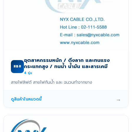
อุตสาหกรรมหนัก / ดึงลาก และทนแรง
กระแทกสูง / ทนน้ำ น้ำมัน และสารเคมี
RBR
4
รุ่น
สายไฟลิฟต์ สายไฟกันน้ำ และ ฉนวนทำจากยาง
→
ดูสินค้าในหมวดนี้