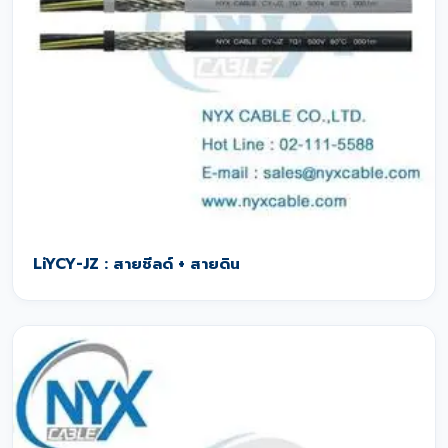
LiYCY-JZ : สายชีลด์ + สายดิน