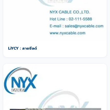
LiYCY : สายชีลด์