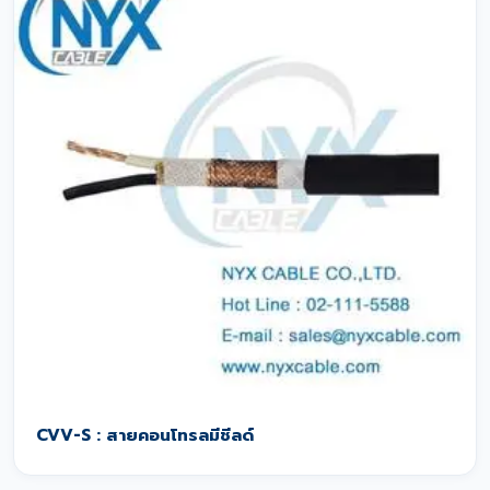
CVV-S : สายคอนโทรลมีชีลด์