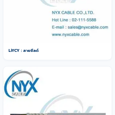
LiYCY : สายชีลด์