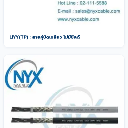
LiYY(TP) : สายคู่บิดเกลียว ไม่มีชีลด์