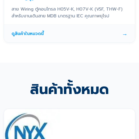
สาย Wiring ตู้คอนโทรล H05V-K, H07V-K (VSF, THW-F)
สำหรับงานเดินสาย MDB มาตรฐาน IEC คุณภาพยุโรป
→
ดูสินค้าในหมวดนี้
สินค้าทั้งหมด