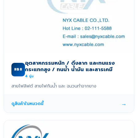
อุตสาหกรรมหนัก / ดึงลาก และทนแรง
กระแทกสูง / ทนน้ำ น้ำมัน และสารเคมี
RBR
4
รุ่น
สายไฟลิฟต์ สายไฟกันน้ำ และ ฉนวนทำจากยาง
→
ดูสินค้าในหมวดนี้