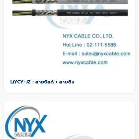
LiYCY-JZ : สายชีลด์ + สายดิน