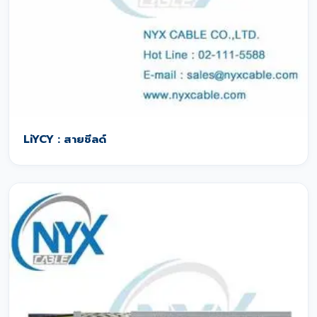
LiYCY : สายชีลด์