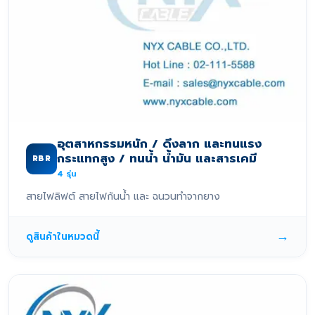
อุตสาหกรรมหนัก / ดึงลาก และทนแรง
กระแทกสูง / ทนน้ำ น้ำมัน และสารเคมี
RBR
4
รุ่น
สายไฟลิฟต์ สายไฟกันน้ำ และ ฉนวนทำจากยาง
→
ดูสินค้าในหมวดนี้