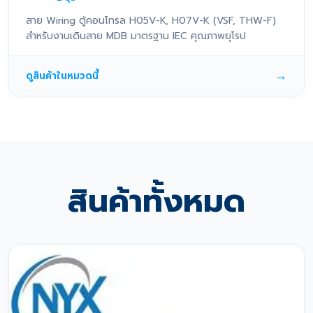
สาย Wiring ตู้คอนโทรล H05V-K, H07V-K (VSF, THW-F)
สำหรับงานเดินสาย MDB มาตรฐาน IEC คุณภาพยุโรป
→
ดูสินค้าในหมวดนี้
สินค้าทั้งหมด