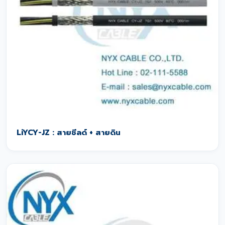
LiYCY-JZ : สายชีลด์ + สายดิน