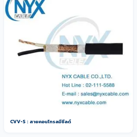
CVV-S : สายคอนโทรลมีชีลด์