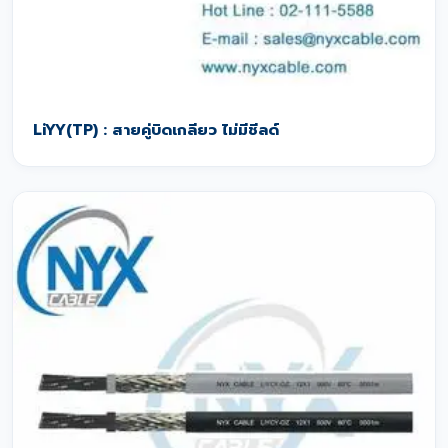
LiYY(TP) : สายคู่บิดเกลียว ไม่มีชีลด์