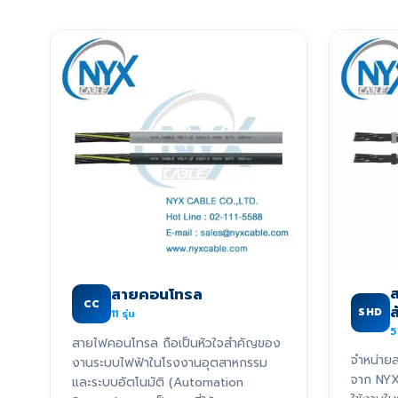
ส
สายคอนโทรล
CC
SHD
11
รุ่น
5
สายไฟคอนโทรล ถือเป็นหัวใจสำคัญของ
จำหน่ายส
งานระบบไฟฟ้าในโรงงานอุตสาหกรรม
จาก NY
และระบบอัตโนมัติ (Automation