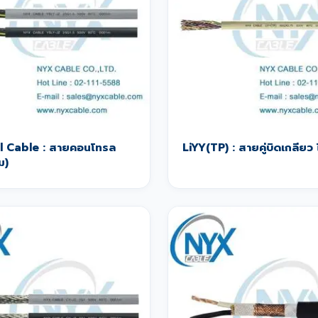
l Cable : สายคอนโทรล
LiYY(TP) : สายคู่บิดเกลียว ไ
ม)