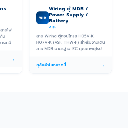
สาร
Wiring ตู้ MDB /
Power Supply /
WIR
Battery
2
รุ่น
ะสายไฟ
สาย Wiring ตู้คอนโทรล H05V-K,
กับ
H07V-K (VSF, THW-F) สำหรับงานเดิน
ารเคมี
สาย MDB มาตรฐาน IEC คุณภาพยุโรป
→
→
ดูสินค้าในหมวดนี้