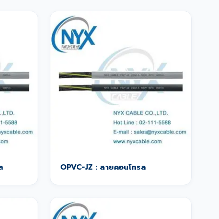
ล
OPVC-JZ : สายคอนโทรล