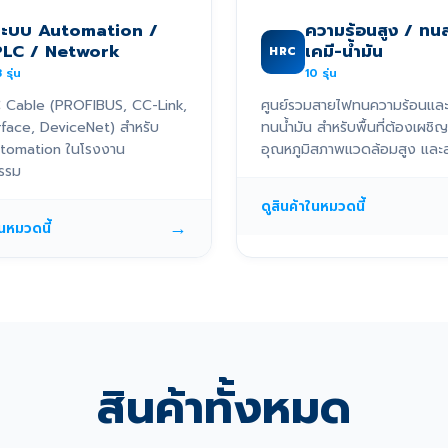
ระบบ Automation /
ความร้อนสูง / ทน
PLC / Network
เคมี-น้ำมัน
HRC
3
รุ่น
10
รุ่น
 Cable (PROFIBUS, CC-Link,
ศูนย์รวมสายไฟทนความร้อนแล
rface, DeviceNet) สำหรับ
ทนน้ำมัน สำหรับพื้นที่ต้องเผชิญ
tomation ในโรงงาน
อุณหภูมิสภาพแวดล้อมสูง และส
รรม
ดูสินค้าในหมวดนี้
→
ในหมวดนี้
สินค้าทั้งหมด