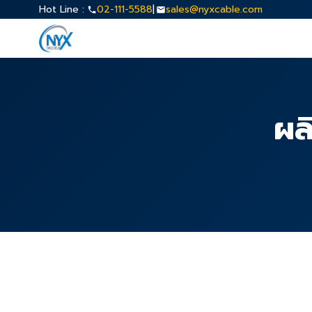
Hot Line :
02-111-5588
|
sales@nyxcable.com
ผล