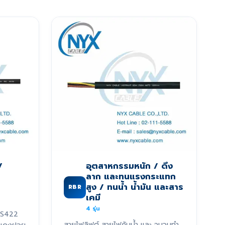
/
อุตสาหกรรมหนัก / ดึง
ลาก และทนแรงกระแทก
สูง / ทนน้ำ น้ำมัน และสาร
RBR
เคมี
4
รุ่น
RS422
สายไฟลิฟต์ สายไฟกันน้ำ และ ฉนวนทำ