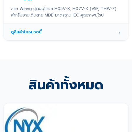
สาย Wiring ตู้คอนโทรล H05V-K, H07V-K (VSF, THW-F)
สำหรับงานเดินสาย MDB มาตรฐาน IEC คุณภาพยุโรป
→
ดูสินค้าในหมวดนี้
สินค้าทั้งหมด