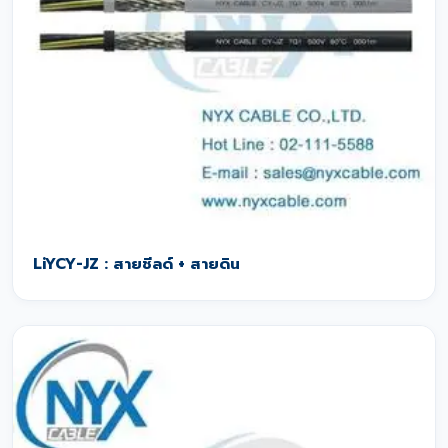
LiYCY-JZ : สายชีลด์ + สายดิน