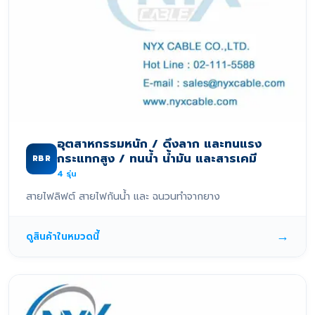
อุตสาหกรรมหนัก / ดึงลาก และทนแรง
กระแทกสูง / ทนน้ำ น้ำมัน และสารเคมี
RBR
4
รุ่น
สายไฟลิฟต์ สายไฟกันน้ำ และ ฉนวนทำจากยาง
→
ดูสินค้าในหมวดนี้