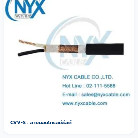
CVV-S : สายคอนโทรลมีชีลด์