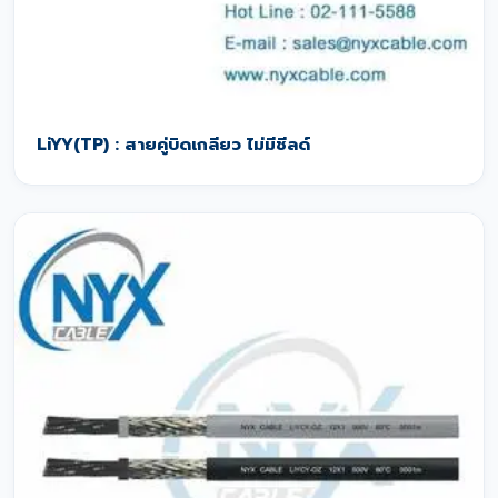
LiYY(TP) : สายคู่บิดเกลียว ไม่มีชีลด์