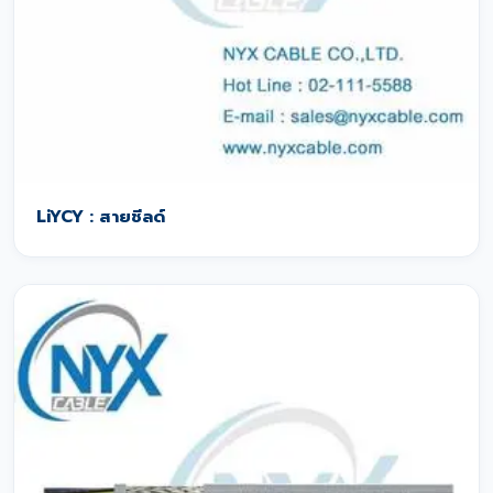
LiYCY : สายชีลด์