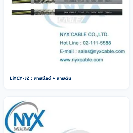
LiYCY-JZ : สายชีลด์ + สายดิน