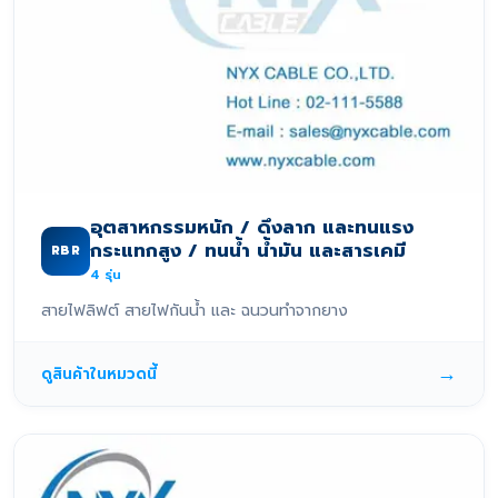
อุตสาหกรรมหนัก / ดึงลาก และทนแรง
กระแทกสูง / ทนน้ำ น้ำมัน และสารเคมี
RBR
4
รุ่น
สายไฟลิฟต์ สายไฟกันน้ำ และ ฉนวนทำจากยาง
→
ดูสินค้าในหมวดนี้