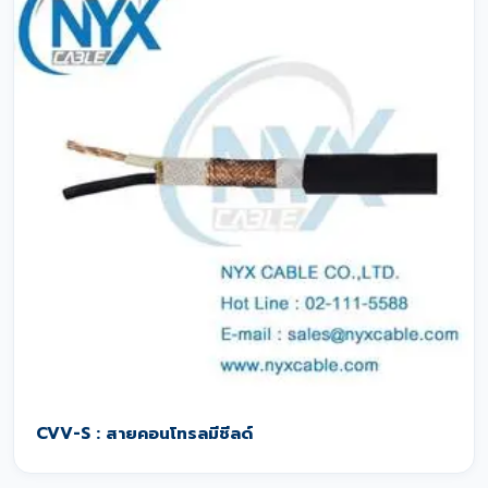
CVV-S : สายคอนโทรลมีชีลด์