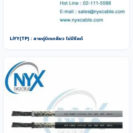
LiYY(TP) : สายคู่บิดเกลียว ไม่มีชีลด์