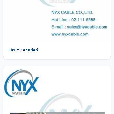
LiYCY : สายชีลด์