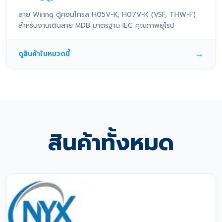
สาย Wiring ตู้คอนโทรล H05V-K, H07V-K (VSF, THW-F)
สำหรับงานเดินสาย MDB มาตรฐาน IEC คุณภาพยุโรป
→
ดูสินค้าในหมวดนี้
สินค้าทั้งหมด