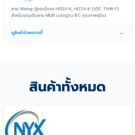
สาย Wiring ตู้คอนโทรล H05V-K, H07V-K (VSF, THW-F)
สำหรับงานเดินสาย MDB มาตรฐาน IEC คุณภาพยุโรป
→
ดูสินค้าในหมวดนี้
สินค้าทั้งหมด