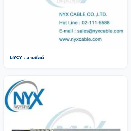
LiYCY : สายชีลด์