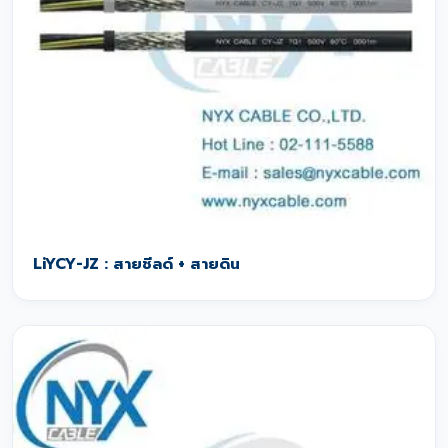
LiYCY-JZ : สายชีลด์ + สายดิน