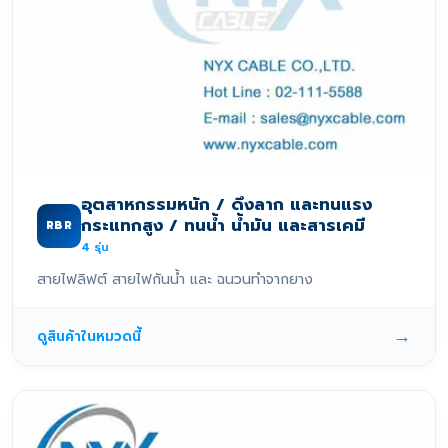
อุตสาหกรรมหนัก / ดึงลาก และทนแรง
กระแทกสูง / ทนน้ำ น้ำมัน และสารเคมี
RBR
4
รุ่น
สายไฟลิฟต์ สายไฟกันน้ำ และ ฉนวนทำจากยาง
→
ดูสินค้าในหมวดนี้