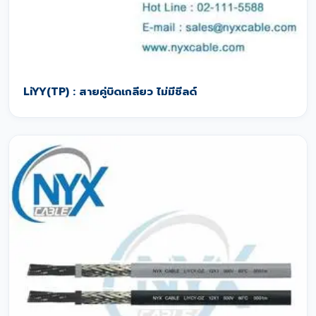
LiYY(TP) : สายคู่บิดเกลียว ไม่มีชีลด์