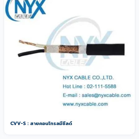
CVV-S : สายคอนโทรลมีชีลด์