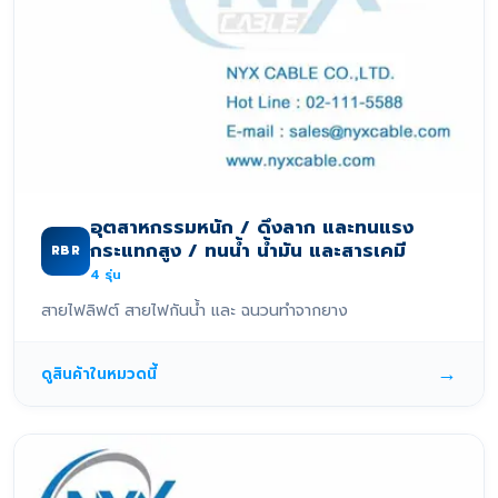
อุตสาหกรรมหนัก / ดึงลาก และทนแรง
กระแทกสูง / ทนน้ำ น้ำมัน และสารเคมี
RBR
4
รุ่น
สายไฟลิฟต์ สายไฟกันน้ำ และ ฉนวนทำจากยาง
→
ดูสินค้าในหมวดนี้