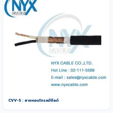
CVV-S : สายคอนโทรลมีชีลด์