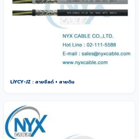
LiYCY-JZ : สายชีลด์ + สายดิน