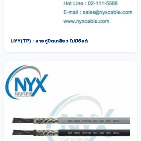
LiYY(TP) : สายคู่บิดเกลียว ไม่มีชีลด์