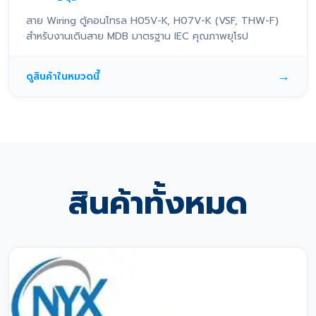
สาย Wiring ตู้คอนโทรล H05V-K, H07V-K (VSF, THW-F)
สำหรับงานเดินสาย MDB มาตรฐาน IEC คุณภาพยุโรป
→
ดูสินค้าในหมวดนี้
สินค้าทั้งหมด