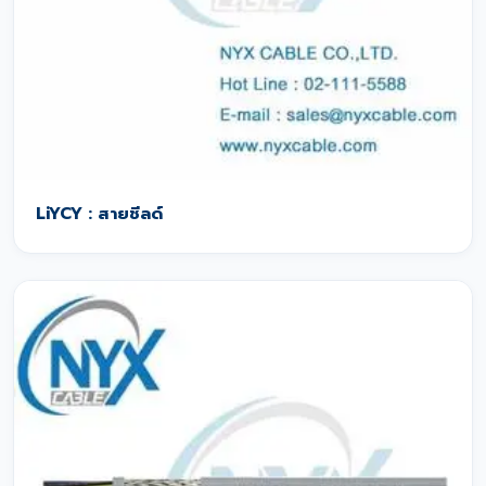
LiYCY : สายชีลด์