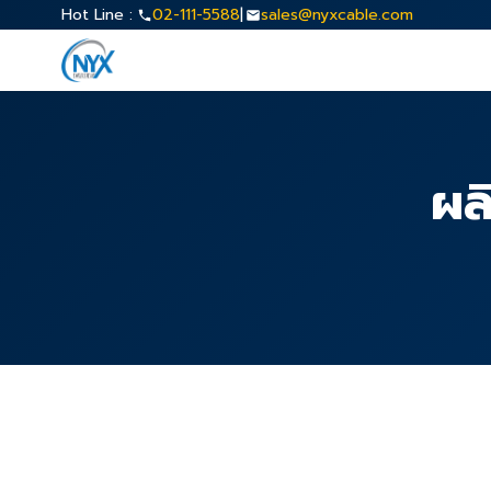
Hot Line :
02-111-5588
|
sales@nyxcable.com
ผล