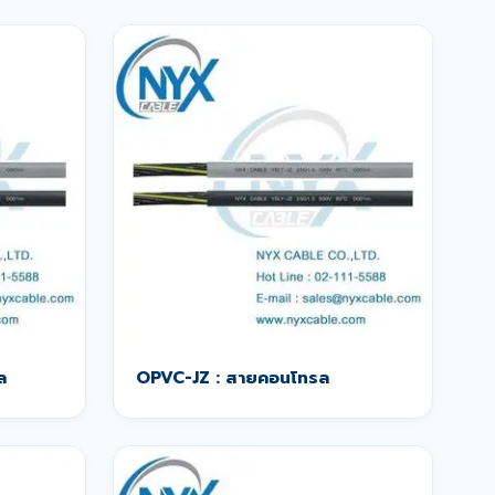
ล
OPVC-JZ : สายคอนโทรล