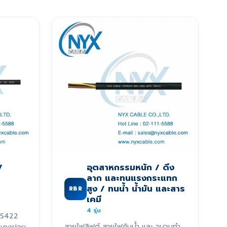
/
อุตสาหกรรมหนัก / ดึง
ลาก และทนแรงกระแทก
สูง / ทนน้ำ น้ำมัน และสาร
RBR
เคมี
4
รุ่น
RS422
สายไฟลิฟต์ สายไฟกันน้ำ และ ฉนวนทำ