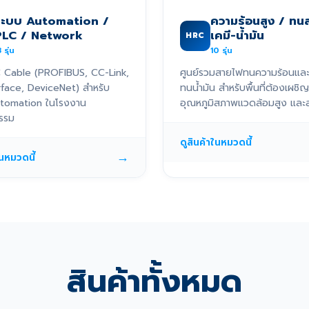
ระบบ Automation /
ความร้อนสูง / ทน
PLC / Network
เคมี-น้ำมัน
HRC
3
รุ่น
10
รุ่น
 Cable (PROFIBUS, CC-Link,
ศูนย์รวมสายไฟทนความร้อนแล
rface, DeviceNet) สำหรับ
ทนน้ำมัน สำหรับพื้นที่ต้องเผชิญ
tomation ในโรงงาน
อุณหภูมิสภาพแวดล้อมสูง และส
รรม
ดูสินค้าในหมวดนี้
→
ในหมวดนี้
สินค้าทั้งหมด