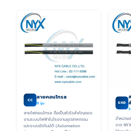
ส
สายคอนโทรล
CC
SHD
11
รุ่น
5
สายไฟคอนโทรล ถือเป็นหัวใจสำคัญของ
จำหน่ายส
งานระบบไฟฟ้าในโรงงานอุตสาหกรรม
จาก NY
และระบบอัตโนมัติ (Automation