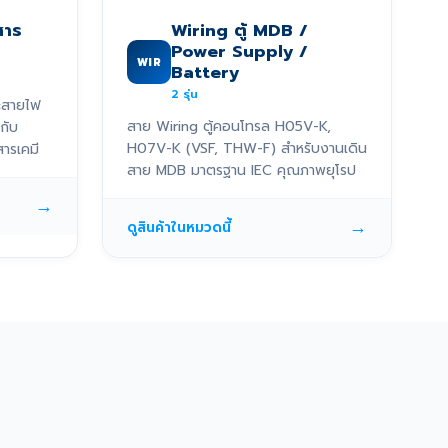
สาร
Wiring ตู้ MDB /
Power Supply /
WIR
Battery
2
รุ่น
ะสายไฟ
สาย Wiring ตู้คอนโทรล H05V-K,
กับ
H07V-K (VSF, THW-F) สำหรับงานเดิน
ารเคมี
สาย MDB มาตรฐาน IEC คุณภาพยุโรป
→
→
ดูสินค้าในหมวดนี้