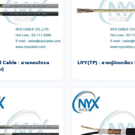
l Cable : สายคอนโทรล
LiYY(TP) : สายคู่บิดเกลียว ไ
ม)