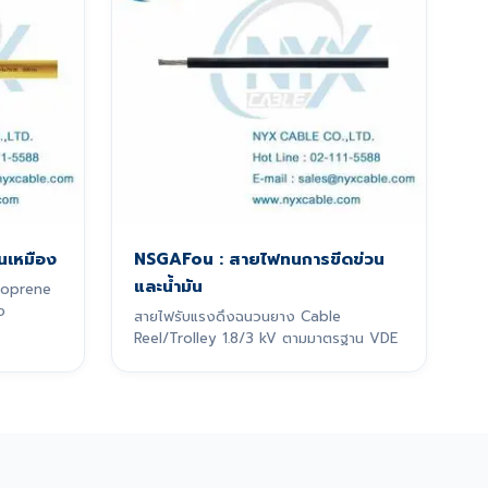
นเหมือง
NSGAFou : สายไฟทนการขีดข่วน
และน้ำมัน
eoprene
ง
สายไฟรับแรงดึงฉนวนยาง Cable
Reel/Trolley 1.8/3 kV ตามมาตรฐาน VDE