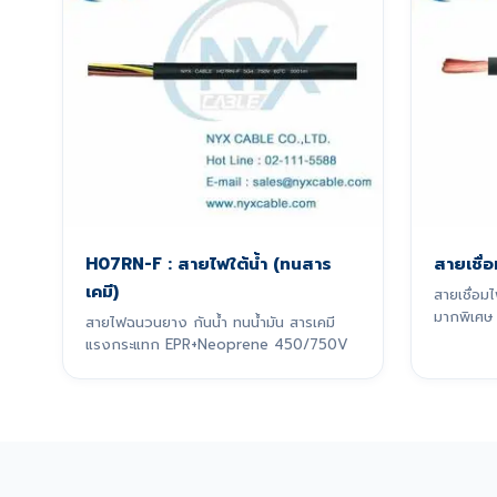
H07RN-F : สายไฟใต้น้ำ (ทนสาร
สายเชื่
เคมี)
สายเชื่อ
มากพิเศษ
สายไฟฉนวนยาง กันน้ำ ทนน้ำมัน สารเคมี
การเชื่อม
แรงกระแทก EPR+Neoprene 450/750V