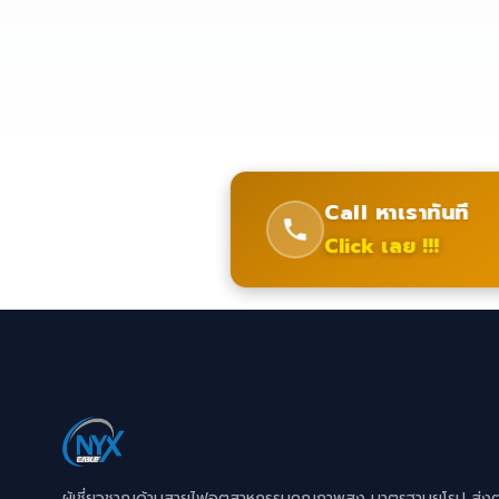
Call หาเราทันที
Click เลย !!!
ผู้เชี่ยวชาญด้านสายไฟอุตสาหกรรมคุณภาพสูง มาตรฐานยุโรป ส่ง