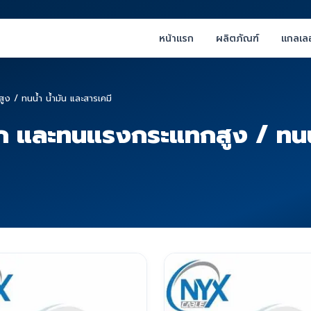
หน้าแรก
ผลิตภัณฑ์
แกลเลอ
 / ทนน้ำ น้ำมัน และสารเคมี
 และทนแรงกระแทกสูง / ทนน้ำ