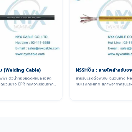
อม (Welding Cable)
NSSHÖu : สายไฟสำหรับงา
มไฟฟ้า ตัวนำทองแดงฝอยละเอียด
สายรับแรงดึงพิเศษ ฉนวนยาง N
 ฉนวนยาง EPR ทนความร้อนจาก
ทนแรงกระแทก สภาพอากาศรุนแร