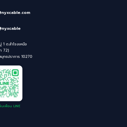
@nyxcable.com
@nyxcable
่ 1 ต.สำโรงเหนือ
ิท 72)
 สมุทรปราการ 10270
่มเพื่อน LINE