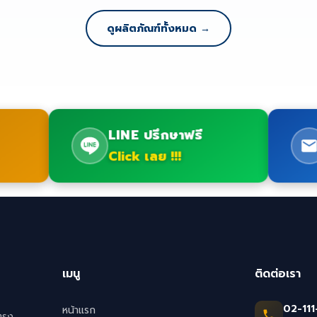
ดูผลิตภัณฑ์ทั้งหมด →
LINE ปรึกษาฟรี
Click เลย !!!
เมนู
ติดต่อเรา
02-111
หน้าแรก
ตรง