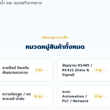
นน้ำ และ ฉนวนทำจากยาง
เลือกดูหมวดอื่น
หมวดหมู่สินค้าทั้งหมด
สัญญาณ RS485 /
สายชีลด์ ป้องกัน
→
→
RS422 (Data &
5
รุ่น
5
รุ่น
สัญญาณรบกวน
Signal)
ระบบ
ความร้อนสูง / ทน
→
→
Automation /
10
รุ่น
13
รุ่น
สารเคมี-น้ำมัน
PLC / Network