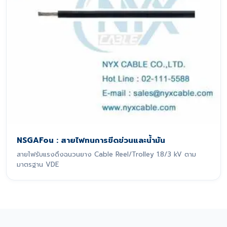
NSGAFou : สายไฟทนการขีดข่วนและน้ำมัน
สายไฟรับแรงดึงฉนวนยาง Cable Reel/Trolley 1.8/3 kV ตาม
มาตรฐาน VDE