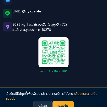
LINE:
@nyxcable
2098 หมู่ 1 ต.สำโรงเหนือ (ซ.สุขุมวิท 72)
อ.เมือง สมุทรปราการ 10270
สแกนเพิ่มเพื่อน LINE
เว็บไซต์นี้ใช้คุกกี้เพื่อพัฒนาประสบการณ์การใช้งาน
นโยบายความเป็น
ส่วนตัว
©
2026
NYX Cable. All Rights Reserved.
Privacy Policy
· สายไฟอุตสาหกรรมคุณภาพสูง มาตรฐานยุโรป
ปฏิเสธ
ยอมรับ