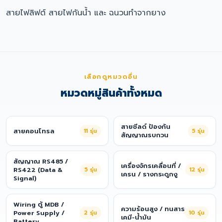
สายไฟลิฟต์ สายไฟกันน้ำ และ ฉนวนทำจากยาง
เลือกดูหมวดอื่น
หมวดหมู่สินค้าทั้งหมด
สายชีลด์ ป้องกัน
สายคอนโทรล
11
รุ่น
5
รุ่น
สัญญาณรบกวน
สัญญาณ RS485 /
เครื่องจักรเคลื่อนที่ /
RS422 (Data &
5
รุ่น
12
รุ่น
เครน / รางกระดูกงู
Signal)
Wiring ตู้ MDB /
ความร้อนสูง / ทนสาร
Power Supply /
2
รุ่น
10
รุ่น
เคมี-น้ำมัน
Battery