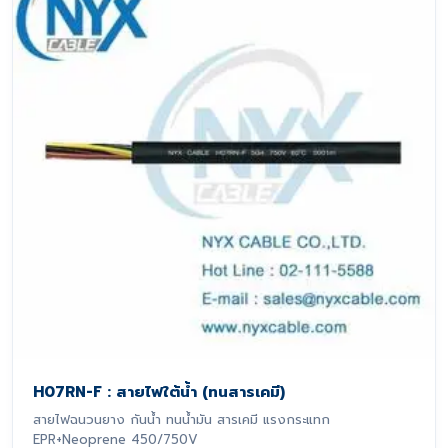
H07RN-F : สายไฟใต้น้ำ (ทนสารเคมี)
สายไฟฉนวนยาง กันน้ำ ทนน้ำมัน สารเคมี แรงกระแทก
EPR+Neoprene 450/750V