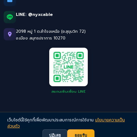
LINE:
@nyxcable
2098 หมู่ 1 ต.สำโรงเหนือ (ซ.สุขุมวิท 72)
อ.เมือง สมุทรปราการ 10270
สแกนเพิ่มเพื่อน LINE
เว็บไซต์นี้ใช้คุกกี้เพื่อพัฒนาประสบการณ์การใช้งาน
นโยบายความเป็น
ส่วนตัว
©
2026
NYX Cable. All Rights Reserved.
Privacy Policy
· สายไฟอุตสาหกรรมคุณภาพสูง มาตรฐานยุโรป
ปฏิเสธ
ยอมรับ