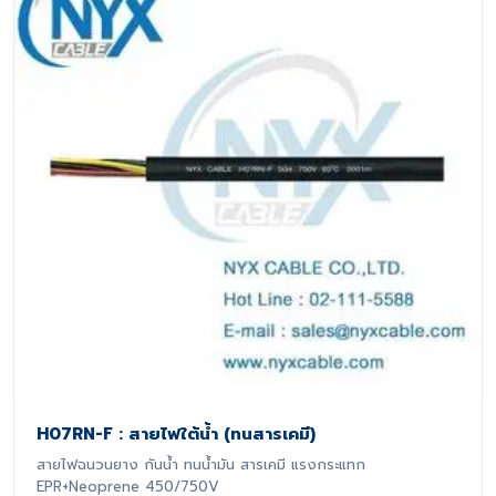
H07RN-F : สายไฟใต้น้ำ (ทนสารเคมี)
สายไฟฉนวนยาง กันน้ำ ทนน้ำมัน สารเคมี แรงกระแทก
EPR+Neoprene 450/750V