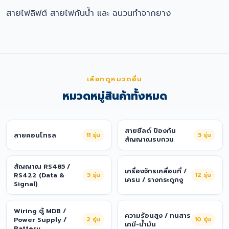
สายไฟลิฟต์ สายไฟกันน้ำ และ ฉนวนทำจากยาง
เลือกดูหมวดอื่น
หมวดหมู่สินค้าทั้งหมด
สายชีลด์ ป้องกัน
สายคอนโทรล
11
รุ่น
5
รุ่น
สัญญาณรบกวน
สัญญาณ RS485 /
เครื่องจักรเคลื่อนที่ /
RS422 (Data &
5
รุ่น
12
รุ่น
เครน / รางกระดูกงู
Signal)
Wiring ตู้ MDB /
ความร้อนสูง / ทนสาร
Power Supply /
2
รุ่น
10
รุ่น
เคมี-น้ำมัน
Battery