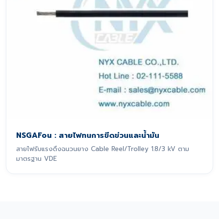
NSGAFou : สายไฟทนการขีดข่วนและน้ำมัน
สายไฟรับแรงดึงฉนวนยาง Cable Reel/Trolley 1.8/3 kV ตาม
มาตรฐาน VDE