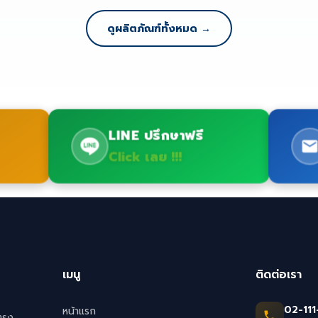
ดูผลิตภัณฑ์ทั้งหมด →
LINE ปรึกษาฟรี
Click เลย !!!
เมนู
ติดต่อเรา
02-111
หน้าแรก
ตรง