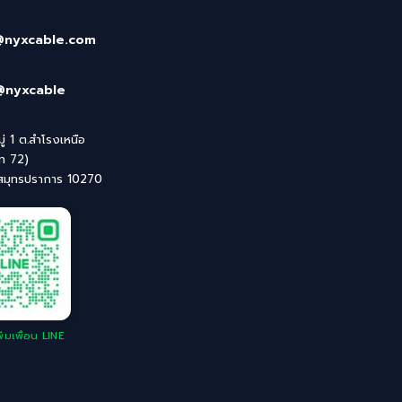
@nyxcable.com
@nyxcable
่ 1 ต.สำโรงเหนือ
ิท 72)
 สมุทรปราการ 10270
่มเพื่อน LINE