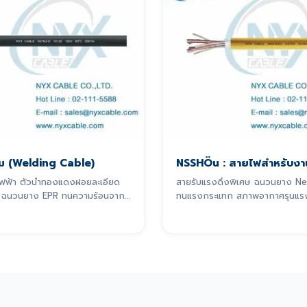
อม (Welding Cable)
NSSHÖu : สายไฟสำหรับงา
มไฟฟ้า ตัวนำทองแดงฝอยละเอียด
สายรับแรงดึงพิเศษ ฉนวนยาง N
 ฉนวนยาง EPR ทนความร้อนจาก
ทนแรงกระแทก สภาพอากาศรุนแร