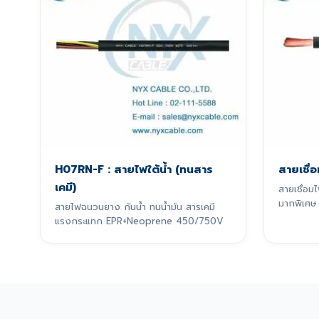
H07RN-F : สายไฟใต้น้ำ (ทนสาร
สายเชื่
เคมี)
สายเชื่อ
มากพิเศษ
สายไฟฉนวนยาง กันน้ำ ทนน้ำมัน สารเคมี
การเชื่อม
แรงกระแทก EPR+Neoprene 450/750V