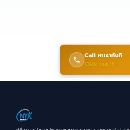
Call หาเราทันที
Click เลย !!!
ผู้เชี่ยวชาญด้านสายไฟอุตสาหกรรมคุณภาพสูง มาตรฐานยุโรป ส่ง