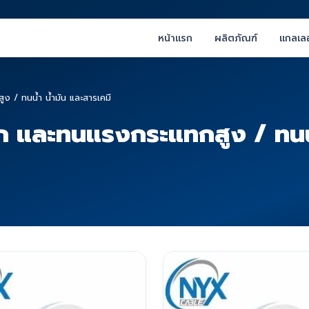
หน้าแรก
ผลิตภัณฑ์
แกลเลอ
 / ทนน้ำ น้ำมัน และสารเคมี
 และทนแรงกระแทกสูง / ทนน้ำ