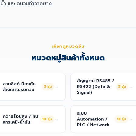
นน้ำ และ ฉนวนทำจากยาง
เลือกดูหมวดอื่น
หมวดหมู่สินค้าทั้งหมด
สัญญาณ RS485 /
สายชีลด์ ป้องกัน
→
→
RS422 (Data &
5
รุ่น
5
รุ่น
สัญญาณรบกวน
Signal)
ระบบ
ความร้อนสูง / ทน
→
→
Automation /
10
รุ่น
13
รุ่น
สารเคมี-น้ำมัน
PLC / Network