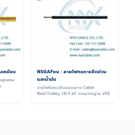
นเหมือง
NSGAFou : สายไฟทนการขีดข่วน
และน้ำมัน
eoprene
ง
สายไฟรับแรงดึงฉนวนยาง Cable
Reel/Trolley 1.8/3 kV ตามมาตรฐาน VDE