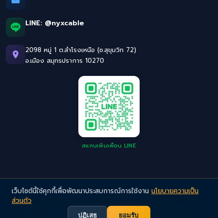
LINE:
@nyxcable
2098 หมู่ 1 ต.สำโรงเหนือ (ซ.สุขุมวิท 72)
อ.เมือง สมุทรปราการ 10270
สแกนเพิ่มเพื่อน LINE
เว็บไซต์นี้ใช้คุกกี้เพื่อพัฒนาประสบการณ์การใช้งาน
นโยบายความเป็น
ส่วนตัว
©
2026
NYX Cable. All Rights Reserved.
Privacy Policy
· สายไฟอุตสาหกรรมคุณภาพสูง มาตรฐานยุโรป
ปฏิเสธ
ยอมรับ