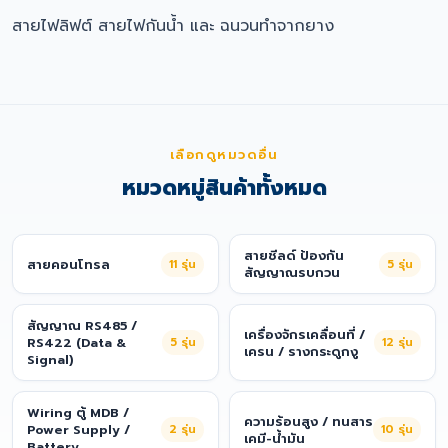
สายไฟลิฟต์ สายไฟกันน้ำ และ ฉนวนทำจากยาง
เลือกดูหมวดอื่น
หมวดหมู่สินค้าทั้งหมด
สายชีลด์ ป้องกัน
สายคอนโทรล
11
รุ่น
5
รุ่น
สัญญาณรบกวน
สัญญาณ RS485 /
เครื่องจักรเคลื่อนที่ /
RS422 (Data &
5
รุ่น
12
รุ่น
เครน / รางกระดูกงู
Signal)
Wiring ตู้ MDB /
ความร้อนสูง / ทนสาร
Power Supply /
2
รุ่น
10
รุ่น
เคมี-น้ำมัน
Battery