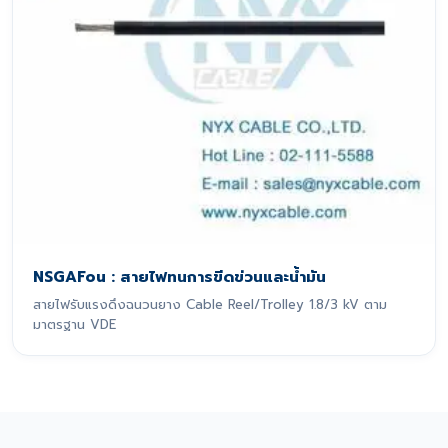
NSGAFou : สายไฟทนการขีดข่วนและน้ำมัน
สายไฟรับแรงดึงฉนวนยาง Cable Reel/Trolley 1.8/3 kV ตาม
มาตรฐาน VDE