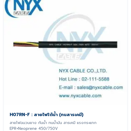
H07RN-F : สายไฟใต้น้ำ (ทนสารเคมี)
สายไฟฉนวนยาง กันน้ำ ทนน้ำมัน สารเคมี แรงกระแทก
EPR+Neoprene 450/750V