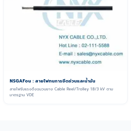
NSGAFou : สายไฟทนการขีดข่วนและน้ำมัน
สายไฟรับแรงดึงฉนวนยาง Cable Reel/Trolley 1.8/3 kV ตาม
มาตรฐาน VDE