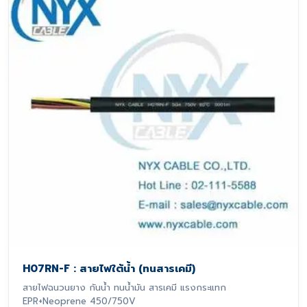
H07RN-F : สายไฟใต้น้ำ (ทนสารเคมี)
สายไฟฉนวนยาง กันน้ำ ทนน้ำมัน สารเคมี แรงกระแทก
EPR+Neoprene 450/750V