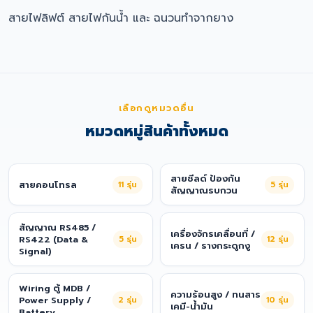
สายไฟลิฟต์ สายไฟกันน้ำ และ ฉนวนทำจากยาง
เลือกดูหมวดอื่น
หมวดหมู่สินค้าทั้งหมด
สายชีลด์ ป้องกัน
สายคอนโทรล
11
รุ่น
5
รุ่น
สัญญาณรบกวน
สัญญาณ RS485 /
เครื่องจักรเคลื่อนที่ /
RS422 (Data &
5
รุ่น
12
รุ่น
เครน / รางกระดูกงู
Signal)
Wiring ตู้ MDB /
ความร้อนสูง / ทนสาร
Power Supply /
2
รุ่น
10
รุ่น
เคมี-น้ำมัน
Battery