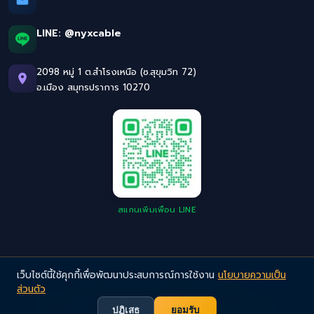
LINE:
@nyxcable
2098 หมู่ 1 ต.สำโรงเหนือ (ซ.สุขุมวิท 72)
อ.เมือง สมุทรปราการ 10270
สแกนเพิ่มเพื่อน LINE
เว็บไซต์นี้ใช้คุกกี้เพื่อพัฒนาประสบการณ์การใช้งาน
นโยบายความเป็น
ส่วนตัว
©
2026
NYX Cable. All Rights Reserved.
Privacy Policy
· สายไฟอุตสาหกรรมคุณภาพสูง มาตรฐานยุโรป
ปฏิเสธ
ยอมรับ